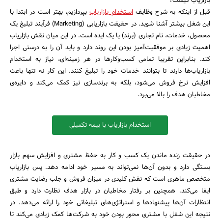
بازاریاب کیست؟
قبل از اینکه به شرح وظایف
استخدام بازاریاب
بپردازیم، بهتر است در ابتدا با
این شغل بیشتر آشنا شوید. در حقیقت بازاریابی (Marketing) فرآیند تبلیغ یک
محصول، خدمات، نام تجاری (برند) یا یک ایده است. در این میان نقش بازاریاب
اهمیت زیادی بر موفقیت‌آمیز بودن این روند دارد و باید آن را به درستی اجرا
کند. بنابراین تقریبا تمامی کسب‌وکارها در هر زمینه‌ای، نیاز به استخدام
بازاریاب‌ها دارند تا بتوانند خدمات خود را تبلیغ کنند. این کار نه تنها باعث
افزایش نرخ فروش می‌شود، بلکه به برندسازی نیز کمک می‌کند و دایره‌ی
مخاطبان هدف را بالا می‌برد.
استخدام بازاریاب با بیمه تکمیلی
در حقیقت زنده ماندن یک کسب و کار به حفظ مشتری و افزایش سهم بازار
بستگی دارد و بدون آن‌ها نمی‌تواند به مسیر خود ادامه دهد. پس بازاریاب
متخصص ماهری است که نقش کلیدی در میزان فروش و جلب رضایت مشتری
جستجو
ایفا می‌کند. همچنین بر رفتار مخاطبان در بازار هدف نظارت دارد و طبق
انتظارات آن‌ها پیشنهادها و استراتژی‌های تبلیغاتی خود را ارائه می‌دهد. در
نتیجه این شغل با مشتری محور بودن خود به شرکت‌ها کمک زیادی می‌کند تا