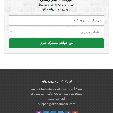
اخبار را با توجه به حوزه موردنظر
در ایمیل خود دریافت کنید
انتخاب سرویس
می خواهم مشترک شوم
از پشت ابر بیرون بیاید
میدان آزادی، ابتدای اتوبان شهید لشکری، جنب
ایستگاه مترو بیمه، کارخانه نوآوری، ساختمان هم
آوا، اخباررسمی
support@akhbarrasmi.com