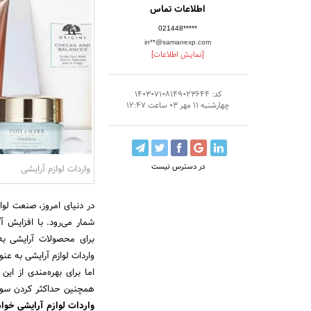
اطلاعات تماس
021448*****
in**@samanexp.com
[نمایش اطلاعات]
کد: 140307108149023644
چهارشنبه 11 مهر 03 ساعت 12:47
در دسترس نیست
واردات لوازم آرایشی
در دنیای امروز، صنعت لواز
شمار می‌رود. با افزایش 
برای محصولات آرایشی به
واردات لوازم آرایشی به ع
اما برای بهره‌مندی از ای
همچنین حداکثر کردن سو
واردات لوازم آرایشی خوا