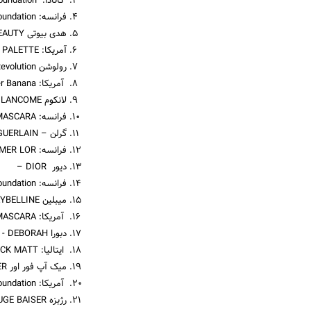
کانادا: Studio Fix Foundation بورژوا Bourjois -
فرانسه: Healthy Mix Foundation
هدی بیوتی HUDA BEAUTY -
آمریکا: NUDE EYE SHADOW PALETTE
رولوشن Revolution -
آمریکا: Baking Powder Banana
لانکوم LANCOME -
فرانسه: HYPNOSE DRAMA MASCARA
گرلن – GUERLAIN
فرانسه: PRIMER LOR
دیور DIOR –
فرانسه: For Ever Foundation
میبلین MAYBELLINE -
آمریکا: COLOSSAL BLACK VOLUME EXPRESS MASCARA
دبورا DEBORAH -
ایتالیا: LIPSTICK MATT
میک آپ فور اور MAKE UP FOR EVER -
آمریکا: Matte Velvet Skin Foundation
رژبزه ROUGE BAISER -