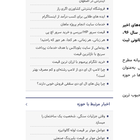
اینترنتی در اصفهان
جستجو
فروشگاه اینترنتی کشاورزی اگری راز
ایده های طلایی برای کسب درآمد از اینستاگرام
خدمات سایت انجام پروژه ماهان
یمت ۵۰ درصدی در ماه‌های اخیر
مواجه شده است و کشور ایران به‌عنوان یکی از بزرگ‌ترین مصرف‌کنندگان این محصولات شناخته می‌شود. در سال ۹۶،
قیمت سرور HP/بررسی و خرید سرور اچ پی
میلیون دلار آن به‌طور قانونی ثبت
هر زبانی، هر زمانی، هر کجا، هر جور که راحتید!
رونمایی از سایت بلوباکس با هدف خدمات پرداخت
سریع با نازلترین قیمت
ورمیانه مطرح
خرید تلگرام پرمیوم با ارزان ترین قیمت
 به‌عنوان
چرا لامپ ال ای دی از لامپ رشته‌ای و کم مصرف بهتر
ا در حوزه
است؟
چرا پنل های ال ای دی سقفی فروش خوبی دارند؟
حبوب ترین
اخبار مرتبط با حوزه
وقتی جزئیات سنگی، شخصیت یک ساختمان را
میسازد
عوامل موثر بر قیمت لوله گالوانیزه
عوامل موثر بر قیمت بلبرینگ صنعتی