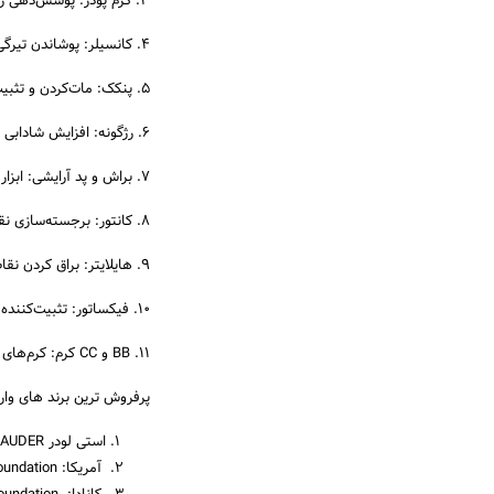
3. کرم پودر: پوشش‌دهی رنگ پوست و مناسب برای مراسم خاص.
4. کانسیلر: پوشاندن تیرگی‌ها و خطاهای آرایشی.
5. پنکک: مات‌کردن و تثبیت آرایش، مناسب برای پوست‌های چرب.
6. رژگونه: افزایش شادابی صورت با انواع مختلف.
7. براش و پد آرایشی: ابزار ضروری برای پخش مواد آرایشی.
8. کانتور: برجسته‌سازی نقاط خاص صورت.
9. هایلایتر: براق کردن نقاطی مثل نوک بینی و استخوان گونه.
10. فیکساتور: تثبیت‌کننده آرایش برای ماندگاری بیشتر.
11. BB و CC کرم: کرم‌های سبک مناسب استفاده روزانه.
پرفروش ترین برند‌ های وارد
استی لودر ESTEE LAUDER -
آمریکا: Double Wear Foundation مک MAC -