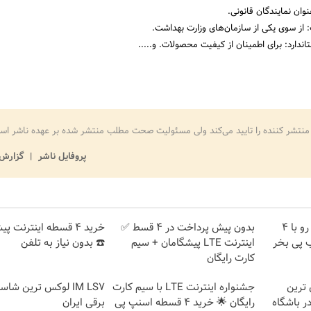
نوان نمایندگان قانونی.
از سوی یکی از سازمان‌های وزارت بهداشت.
اندارد: برای اطمینان از کیفیت محصولات. و.....
منتشر کننده را تایید می‌کند ولی مسئولیت صحت مطلب منتشر شده بر عهده ناشر اس
پروفایل ناشر
گزارش 
اینترنت LTE پیشگامان رو با 4
بدون پیش پرداخت در 4 قسط ✅
خرید 4 قسطه اینترنت پ
 پی بخر
اینترنت LTE پیشگامان + سیم
☎️ بدون نیاز به تلفن
کارت رایگان
IM لوکس ترین
جشنواره اینترنت LTE با سیم کارت
IM LS7 لوکس ترین شا
ر باشگاه
رایگان 🌟 خرید 4 قسطه اسنپ پی
برقی ایران