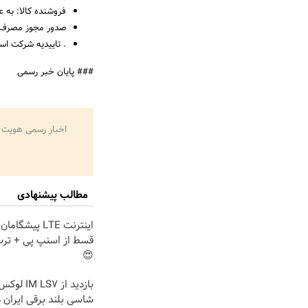
فروشنده کالا: به ع
صدور مجوز مصرف: 
. تاییدیه شرکت است
### پایان خبر رسمی
اخبار رسمی هویت 
مطالب پیشنهادی
قسط از اسنپ پی + ترب
😍
بازدید از  LS7
شاسی بلند برقی ایران د