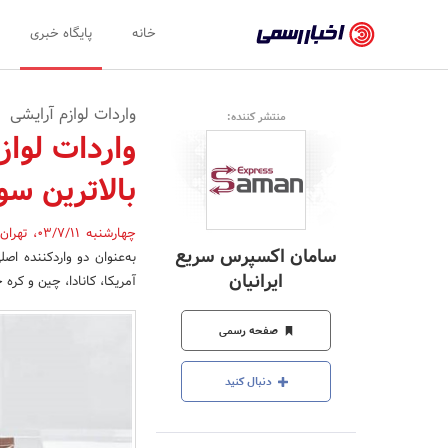
اخبار
خانه
پایگاه خبری
رسمی
-
واردات لوازم آرایشی
منتشر کننده:
اخبار
واردات لواز
تایید
بالاترین سو
شده
شرکت‌ها،
چهارشنبه 03/7/11
،
تهران
سامان اکسپرس سریع
به‌عنوان دو واردکننده اصل
سازمان‌ها
ایرانیان
آمریکا، کانادا، چین و کره
و
صفحه رسمی
روابط
عمومی‌ها
دنبال کنید