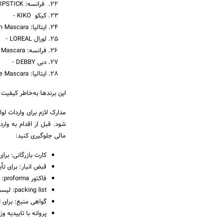
فرانسه: ULTRA LONG LASTING LIPSTICK
کیکو KIKO -
ایتالیا: Luxurious Lashes Maxi Volume Brush Mascara
لورال LOREAL -
فرانسه: Carbon Black Mascara
دبی DEBBY -
ایتالیا: All In One Mascara
این برندها به‌خاطر کیفیت 
مدارک لازم برای واردات لوا
شود. قبل از اقدام به وارد
مالی جلوگیری کنید:
کارت بازرگانی: برای
قبض انبار: برای تأ
فاکتور proforma: با تاییدیه وزارت بهداشت. بارنامه: برای شناسایی و حمل کالا.
packing list: لیست عدل‌بندی کالا.
گواهی منبع: برای ت
پروانه با تاییدیه و