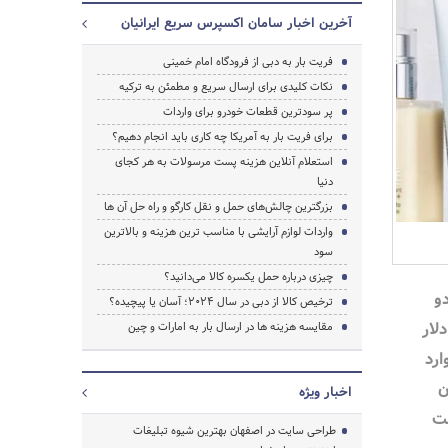
آخرین اخبار سامان اکسپرس سریع ایرانیان
فریت بار به دبی از فرودگاه امام خمینی
نکات کلیدی برای ارسال سریع و مطمئن به ترکیه
پر سودترین قطعات خودرو برای واردات
برای فریت بار به آمریکا چه کاری باید انجام دهیم؟‎
استعلام آنلاین هزینه پست مرسولات به هر کجای
دنیا
بزرگترین چالش‌های حمل و نقل کارگو و راه حل آن ها
واردات لوازم آرایشی با مناسب ترین هزینه و بالاترین
سود
چیزی درباره حمل یکسره کالا می‌دانید؟
 دو
ترخیص کالا از دبی در سال 2024؛ آسان یا پیچیده؟
لار
مقایسه هزینه‌ ها در ارسال بار به امارات و چین
ارد
لیون
اخبار ویژه
بت
طراحی سایت در اصفهان بهترین شیوه تبلیغات