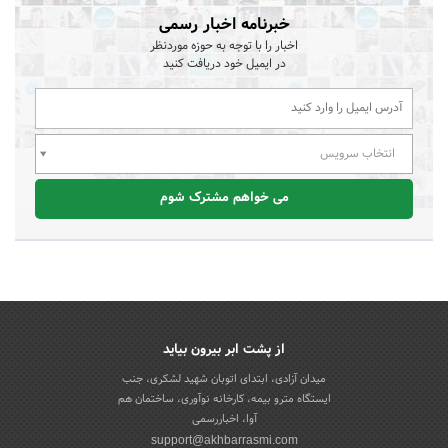
خبرنامه اخبار رسمی
اخبار را با توجه به حوزه موردنظر
در ایمیل خود دریافت کنید
انتخاب سرویس
می خواهم مشترک شوم
از پشت ابر بیرون بیاید
میدان آزادی، ابتدای اتوبان شهید لشکری، جنب
ایستگاه مترو بیمه، کارخانه نوآوری، ساختمان هم
آوا، اخباررسمی
support@akhbarrasmi.com