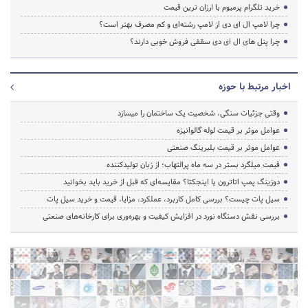
خرید تلگرام پرمیوم با ارزان ترین قیمت
چرا لامپ ال ای دی از لامپ رشته‌ای و کم مصرف بهتر است؟
چرا پنل های ال ای دی سقفی فروش خوبی دارند؟
اخبار مرتبط با حوزه
وقتی جزئیات سنگی، شخصیت یک ساختمان را میسازد
عوامل موثر بر قیمت لوله گالوانیزه
عوامل موثر بر قیمت بلبرینگ صنعتی
قیمت میلگرد بستر در سه ماه پرالتهاب؛ از زبان تولیدکننده
دوزینگ پمپ اتاترون یا اینجکتا؟ مقایسه‌ای که قبل از خرید باید بخوانید
سیل پات چیست؟ بررسی کامل کاربرد، عملکرد، مزایا، قیمت و خرید سیل پات
بررسی نقش دستگاه نورد در افزایش کیفیت و بهره‌وری برای کارخانه‌های صنعتی