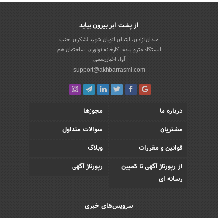
از پشت ابر بیرون بیاید
میدان آزادی، ابتدای اتوبان شهید لشکری، جنب
ایستگاه مترو بیمه، کارخانه نوآوری، ساختمان هم
آوا، اخباررسمی
support@akhbarrasmi.com
درباره ما
مجوزها
مشتریان
سوالات متداول
قوانین و مقررات
وبلاگ
از رپورتاژ آگهی تا کمپین
رپورتاژ آگهی
رسانه ای
سرویس‌های خبری