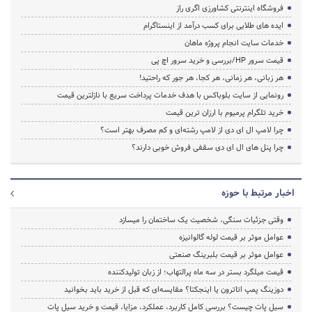
فروشگاه اینترنتی کشاورزی اگری راز
ایده های طلایی برای کسب درآمد از اینستاگرام
خدمات سایت انجام پروژه ماهان
قیمت سرور HP/بررسی و خرید سرور اچ پی
هر زبانی، هر زمانی، هر کجا، هر جور که راحتید!
رونمایی از سایت بلوباکس با هدف خدمات پرداخت سریع با نازلترین قیمت
خرید تلگرام پرمیوم با ارزان ترین قیمت
چرا لامپ ال ای دی از لامپ رشته‌ای و کم مصرف بهتر است؟
چرا پنل های ال ای دی سقفی فروش خوبی دارند؟
اخبار مرتبط با حوزه
وقتی جزئیات سنگی، شخصیت یک ساختمان را میسازد
عوامل موثر بر قیمت لوله گالوانیزه
عوامل موثر بر قیمت بلبرینگ صنعتی
قیمت میلگرد بستر در سه ماه پرالتهاب؛ از زبان تولیدکننده
دوزینگ پمپ اتاترون یا اینجکتا؟ مقایسه‌ای که قبل از خرید باید بخوانید
سیل پات چیست؟ بررسی کامل کاربرد، عملکرد، مزایا، قیمت و خرید سیل پات