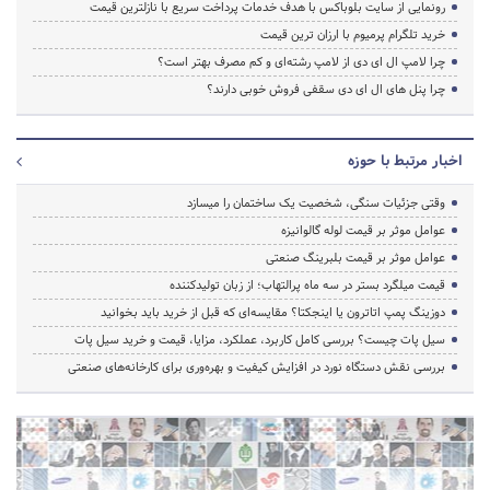
رونمایی از سایت بلوباکس با هدف خدمات پرداخت سریع با نازلترین قیمت
خرید تلگرام پرمیوم با ارزان ترین قیمت
چرا لامپ ال ای دی از لامپ رشته‌ای و کم مصرف بهتر است؟
چرا پنل های ال ای دی سقفی فروش خوبی دارند؟
اخبار مرتبط با حوزه
وقتی جزئیات سنگی، شخصیت یک ساختمان را میسازد
عوامل موثر بر قیمت لوله گالوانیزه
عوامل موثر بر قیمت بلبرینگ صنعتی
قیمت میلگرد بستر در سه ماه پرالتهاب؛ از زبان تولیدکننده
دوزینگ پمپ اتاترون یا اینجکتا؟ مقایسه‌ای که قبل از خرید باید بخوانید
سیل پات چیست؟ بررسی کامل کاربرد، عملکرد، مزایا، قیمت و خرید سیل پات
بررسی نقش دستگاه نورد در افزایش کیفیت و بهره‌وری برای کارخانه‌های صنعتی