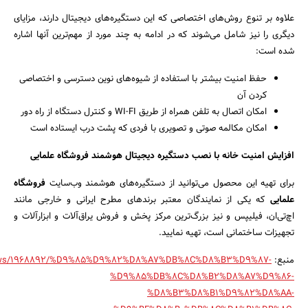
علاوه بر تنوع روش‌های اختصاصی که این دستگیره‌های دیجیتال دارند، مزایای
دیگری را نیز شامل می‌شوند که در ادامه به چند مورد از مهم‌ترین آنها اشاره
شده است:
حفظ امنیت بیشتر با استفاده از شیوه‌های نوین دسترسی و اختصاصی
کردن آن
امکان اتصال به تلفن همراه از طریق WI-FI و کنترل دستگاه از راه دور
امکان مکالمه صوتی و تصویری با فردی که پشت درب ایستاده است
افزایش امنیت خانه با نصب دستگیره دیجیتال هوشمند فروشگاه علمایی
برای تهیه این محصول می‌توانید از دستگیره‌های هوشمند وب‌سایت
فروشگاه
علمایی
که یکی از نمایندگان معتبر برندهای مطرح ایرانی و خارجی مانند
اچ‌تی‌ان، فیلیپس و نیز بزرگ‌ترین مرکز پخش و فروش یراق‌آلات و ابزارآلات و
تجهیزات ساختمانی است، تهیه نمایید.
منبع:
ir/news/1968892/%D9%85%D9%82%D8%A7%DB%8C%D8%B3%D9%87-
%D9%85%DB%8C%D8%B2%D8%A7%D9%86-
%D8%B3%D8%B1%D9%82%D8%AA-