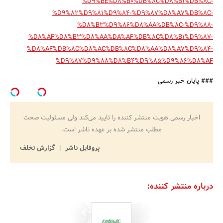
%D9%BE%D8%B0%DB%8C%D8%B1%DB%8C-
%D9%82%D9%81%D9%84-%D9%87%D8%A7%DB%8C-
%D8%B3%D9%86%D8%AA%DB%8C-%D9%88-
%D8%AF%D8%B3%D8%AA%DA%AF%DB%8C%D8%B1%D9%87-
%D8%AF%DB%8C%D8%AC%DB%8C%D8%AA%D8%A7%D9%84-
%D9%87%D9%88%D8%B4%D9%85%D9%86%D8%AF
### پایان خبر رسمی
اخبار رسمی هویت منتشر کننده را تایید می‌کند ولی مسئولیت صحت
مطلب منتشر شده بر عهده ناشر است.
پروفایل ناشر
گزارش تخلف
درباره منتشر کننده: