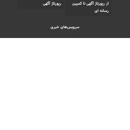
از رپورتاژ آگهی تا کمپین
رپورتاژ آگهی
رسانه ای
سرویس‌های خبری
اقتصادی
اجتماعی
فرهنگی
ورزش
سبک زندگی
رویداد
Copyright © 2013 - 2026 Akhbar Rasmi
All Rights Reserved