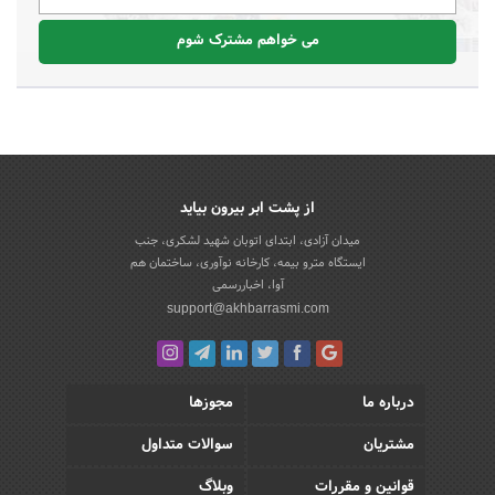
می خواهم مشترک شوم
از پشت ابر بیرون بیاید
میدان آزادی، ابتدای اتوبان شهید لشکری، جنب
ایستگاه مترو بیمه، کارخانه نوآوری، ساختمان هم
آوا، اخباررسمی
support@akhbarrasmi.com
درباره ما
مجوزها
مشتریان
سوالات متداول
قوانین و مقررات
وبلاگ