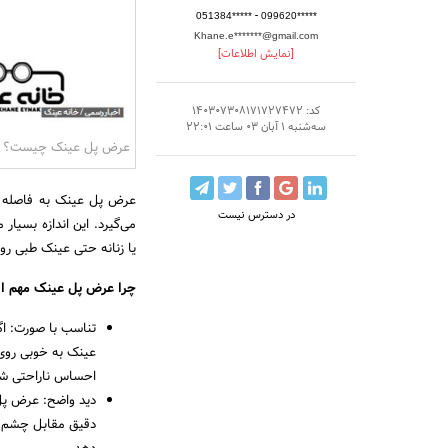
-
051384*****
099620*****
Khane.e*******@gmail.com
[نمایش اطلاعات]
کد: 140307308171727472
سه‌شنبه 1 آبان 03 ساعت 22:01
عرض پل عینک چیست؟
عرض پل عینک به فاصله ب
در دسترس نیست
می‌گیرد. این اندازه بسیار
یا زنانه حتی عینک طبی رو
چرا عرض پل عینک مهم 
تناسب با صورت: ا
عینک به خوبی روی 
احساس ناراحتی شو
دید واضح: عرض پل
دقیق مقابل چشم‌های