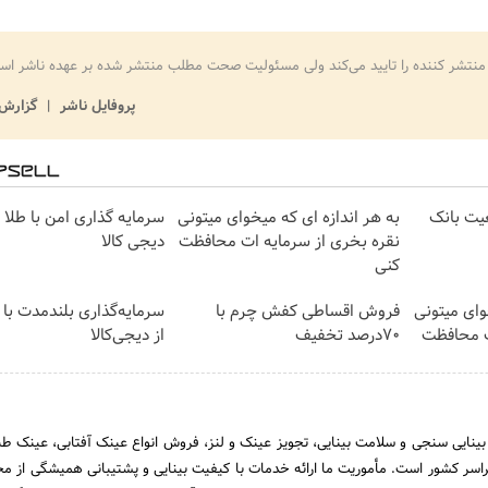
منتشر کننده را تایید می‌کند ولی مسئولیت صحت مطلب منتشر شده بر عهده ناشر اس
پروفایل ناشر
گزارش 
عیت بانک
به هر اندازه ای که میخوای میتونی
سرمایه گذاری امن با طلا و
نقره بخری از سرمایه ات محافظت
دیجی کالا
کنی
وای میتونی
فروش اقساطی کفش چرم با
سرمایه‌گذاری بلندمدت با 
ت محافظت
70درصد تخفیف
از دیجی‌کالا
نایی سنجی و سلامت بینایی، تجویز عینک و لنز، فروش انواع عینک آفتابی، عینک طب
اسر کشور است. مأموریت ما ارائه خدمات با کیفیت بینایی و پشتیبانی همیشگی از م