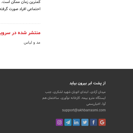
کمترین زمان ممکن است. د
احتماعی افراد صورت گرفته 
منتشر شده در سروی
مد و لباس
از پشت ابر بیرون بیاید
میدان آزادی، ابتدای اتوبان شهید لشکری، جنب
ایستگاه مترو بیمه، کارخانه نوآوری، ساختمان هم
آوا، اخباررسمی
support@akhbarrasmi.com