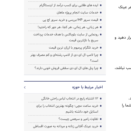
ایده های طلایی برای کسب درآمد از اینستاگرام
هر عینک
خدمات سایت انجام پروژه ماهان
قیمت سرور HP/بررسی و خرید سرور اچ پی
هر زبانی، هر زمانی، هر کجا، هر جور که راحتید!
رونمایی از سایت بلوباکس با هدف خدمات پرداخت
ار دهید و
سریع با نازلترین قیمت
خرید تلگرام پرمیوم با ارزان ترین قیمت
چرا لامپ ال ای دی از لامپ رشته‌ای و کم مصرف بهتر
است؟
سب نباشد،
چرا پنل های ال ای دی سقفی فروش خوبی دارند؟
اخبار مرتبط با حوزه
.
۱۲ اشتباه رایج در انتخاب لباس راحتی خانگی
ما را
خرید ساعت مچی؛ چگونه بهترین انتخاب را برای
استایل خود داشته باشیم
تفاوت رامپر و سرهمی چیست؟
خرید عینک آفتابی زنانه و مردانه به صورت اقساطی