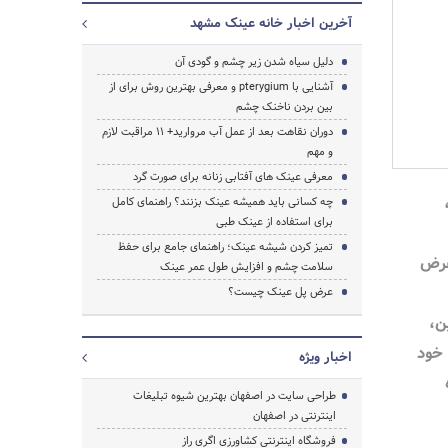
آخرین اخبار خانه عینک مشهد
دلیل سیاه شدن زیر چشم و گودی آن
آشنایی با pterygium و معرفی بهترین روش برای از
بین بردن ناخنک چشم
دوران نقاهت بعد از عمل آب مروارید+ 11 مراقبت لازم
و مهم
معرفی عینک های آفتابی زنانه برای صورت گرد
چه کسانی باید همیشه عینک بزنند؟ راهنمای کامل
برای استفاده از عینک طبی
تمیز کردن شیشه عینک؛ راهنمای جامع برای حفظ
عرض
سلامت چشم و افزایش طول عمر عینک
عرض پل عینک چیست؟
ن،
 خود
اخبار ویژه
طراحی سایت در اصفهان بهترین شیوه تبلیغات
اینترنتی در اصفهان
جستجو
فروشگاه اینترنتی کشاورزی اگری راز