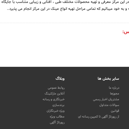
ر این مرکز معرفی و تهیه محصولات مختلف طبی ، آفتابی و زیبایی متناسب با جایگا
و به خود میبالیم که تمامی مراحل تهیه انواع عینک در این مرکز انجام می پذیرد..
س:
سایر بخش ها
وبلاگ
درباره ما
روابط عمومی
مجوزها
آنلاین مارکتینگ
مشتریان اخبار رسمی
خبرنگاری و رسانه
سوالات متداول
برندسازی
قوانین
ویژه خبرنگاران
از رپورتاژ آگهی تا کمپین رسانه ای
مطالب ویژه
رپورتاژ آگهی