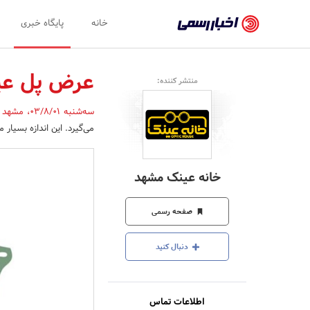
اخبار
خانه
پایگاه خبری
رسمی
-
عرض پل ع
منتشر کننده:
اخبار
سه‌شنبه 03/8/01
،
مشهد
تایید
می‌گیرد. این اندازه بسیار
شده
شرکت‌ها،
خانه عینک مشهد
سازمان‌ها
و
صفحه رسمی
روابط
دنبال کنید
عمومی‌ها
اطلاعات تماس