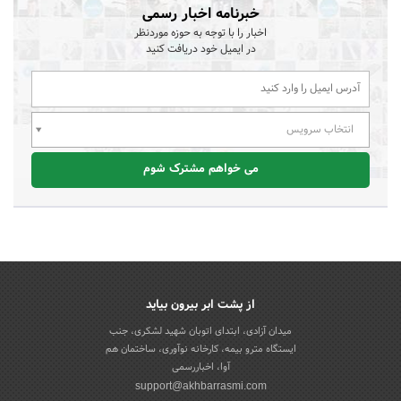
خبرنامه اخبار رسمی
اخبار را با توجه به حوزه موردنظر
در ایمیل خود دریافت کنید
انتخاب سرویس
می خواهم مشترک شوم
از پشت ابر بیرون بیاید
میدان آزادی، ابتدای اتوبان شهید لشکری، جنب
ایستگاه مترو بیمه، کارخانه نوآوری، ساختمان هم
آوا، اخباررسمی
support@akhbarrasmi.com