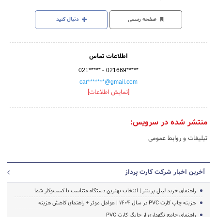
صفحه رسمی
دنبال کنید
اطلاعات تماس
-
021*****
021669*****
car*******@gmail.com
[نمایش اطلاعات]
منتشر شده در سرویس:
تبلیغات و روابط عمومی
آخرین اخبار شرکت کارت پرداز
راهنمای خرید لیبل پرینتر | انتخاب بهترین دستگاه متناسب با کسب‌وکار شما
هزینه چاپ کارت PVC در سال ۱۴۰۴ | عوامل موثر + راهنمای کاهش هزینه
راهنمای جامع نگهداری از چاپگر کارت PVC