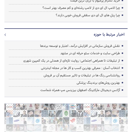
خرید تلگرام پرمیوم با ارزان ترین قیمت
چرا لامپ ال ای دی از لامپ رشته‌ای و کم مصرف بهتر است؟
چرا پنل های ال ای دی سقفی فروش خوبی دارند؟
اخبار مرتبط با حوزه
نقش فروش سازمانی در افزایش درآمد، اعتبار و توسعه برندها
طراحی سایت و خدمات سئو حرفه ای در مشهد
از تبلیغات تا همراهی اجتماعی؛ روایت تازه‌ای از همدلی در یک کمپین شهری
انتخاب آسان : معرفی بهترین کسب و کار ها در مجله اینترنتی
روانشناسی رنگ ها در تبلیغات و تاثیر مستقیم آن بر فروش
بهترین روش‌های برندینگ پزشکی
آژانس دیجیتال مارکتینگ اصفهان بیزینس مپ همراه شماست