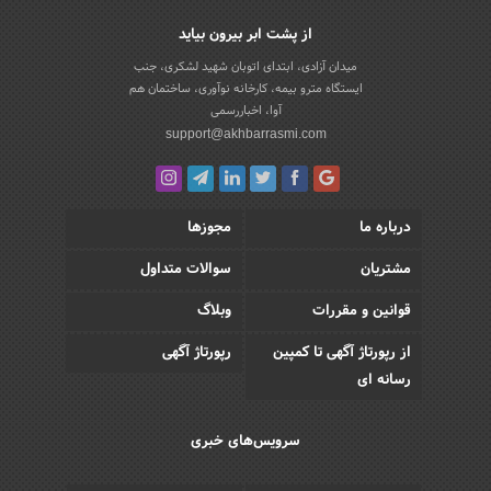
از پشت ابر بیرون بیاید
میدان آزادی، ابتدای اتوبان شهید لشکری، جنب
ایستگاه مترو بیمه، کارخانه نوآوری، ساختمان هم
آوا، اخباررسمی
support@akhbarrasmi.com
درباره ما
مجوزها
مشتریان
سوالات متداول
قوانین و مقررات
وبلاگ
از رپورتاژ آگهی تا کمپین
رپورتاژ آگهی
رسانه ای
سرویس‌های خبری