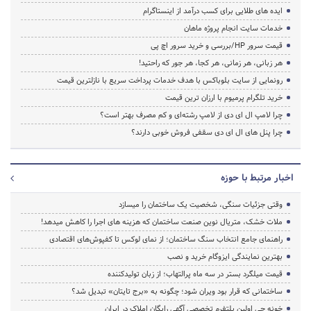
ایده های طلایی برای کسب درآمد از اینستاگرام
خدمات سایت انجام پروژه ماهان
قیمت سرور HP/بررسی و خرید سرور اچ پی
هر زبانی، هر زمانی، هر کجا، هر جور که راحتید!
رونمایی از سایت بلوباکس با هدف خدمات پرداخت سریع با نازلترین قیمت
خرید تلگرام پرمیوم با ارزان ترین قیمت
چرا لامپ ال ای دی از لامپ رشته‌ای و کم مصرف بهتر است؟
چرا پنل های ال ای دی سقفی فروش خوبی دارند؟
اخبار مرتبط با حوزه
وقتی جزئیات سنگی، شخصیت یک ساختمان را میسازد
ملات خشک، متریال نوین صنعت ساختمان که هزینه‌ های اجرا را کاهش میدهد!
راهنمای جامع انتخاب سنگ ساختمان؛ از نمای لوکس تا کفپوش‌های اقتصادی
بهترین نمایندگی ایزوگام خرید و نصب
قیمت میلگرد بستر در سه ماه پرالتهاب؛ از زبان تولیدکننده
ساختمانی که قرار بود ویران شود؛ چگونه به «برج تایتان» تبدیل شد؟
خونه چی اولین پلتفرم تخصصی آگهی رایگان املاک در ایران