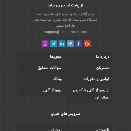
از پشت ابر بیرون بیاید
میدان آزادی، ابتدای اتوبان شهید لشکری، جنب
ایستگاه مترو بیمه، کارخانه نوآوری، ساختمان هم
آوا، اخباررسمی
support@akhbarrasmi.com
درباره ما
مجوزها
مشتریان
سوالات متداول
قوانین و مقررات
وبلاگ
از رپورتاژ آگهی تا کمپین
رپورتاژ آگهی
رسانه ای
سرویس‌های خبری
اقتصادی
اجتماعی