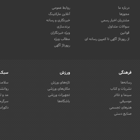
درباره ما
روابط عمومی
مجوزها
آنلاین مارکتینگ
مشتریان اخبار رسمی
خبرنگاری و رسانه
سوالات متداول
برندسازی
قوانین
ویژه خبرنگاران
از رپورتاژ آگهی تا کمپین رسانه ای
مطالب ویژه
رپورتاژ آگهی
فرهنگی
ورزش
سبک 
رسانه‌ها
تازه‌های ورزش
سلامت 
نشریات و کتاب
مکان‌های ورزشی
روانشن
سینما و تئاتر
تجهیزات ورزشی
مد و ل
موسیقی
باشگاه‌ها
سرگرمی
هنرهای تجسمی
دکوراس
صنایع دستی