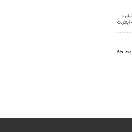
لم و
 !! با 3000گیگ اینترنت
درمان‌های