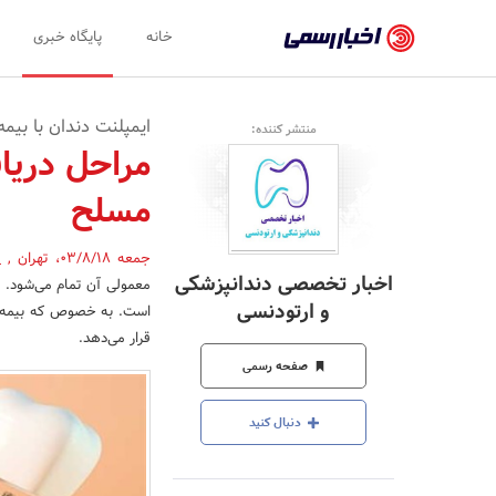
اخبار
خانه
پایگاه خبری
رسمی
-
ایمپلنت دندان با بیمه
منتشر کننده:
اخبار
مراحل دریا
تایید
مسلح
شده
شرکت‌ها،
جمعه 03/8/18
،
تهران
,
(
اخبار تخصصی دندانپزشکی
معمولی آن تمام می‌شود. د
سازمان‌ها
و ارتودنسی
است. به خصوص که بیمه ن
و
قرار می‌دهد.
صفحه رسمی
روابط
عمومی‌ها
دنبال کنید