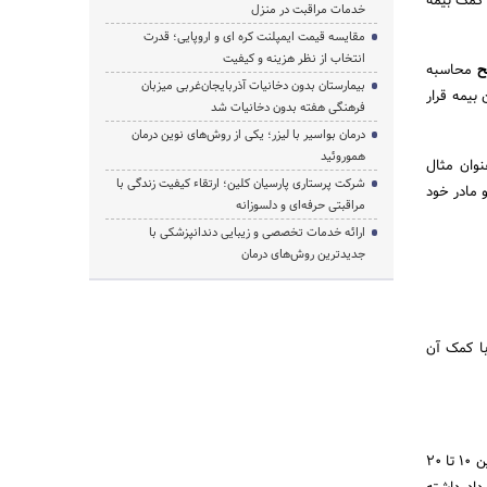
 کمک بیمه
خدمات مراقبت در منزل
مقایسه قیمت ایمپلنت کره ای و اروپایی؛ قدرت
انتخاب از نظر هزینه و کیفیت
ح
محاسبه
بیمارستان بدون دخانیات آذربایجان‌غربی میزبان
بیمه قرار
فرهنگی هفته بدون دخانیات شد
درمان بواسیر با لیزر؛ یکی از روش‌های نوین درمان
هموروئید
نوان مثال
شرکت پرستاری پارسیان کلین؛ ارتقاء کیفیت زندگی با
 مادر خود
مراقبتی حرفه‌ای و دلسوزانه
ارائه خدمات تخصصی و زیبایی دندانپزشکی با
جدیدترین روش‌های درمان
با کمک آن
دقت کنید که تعرفه ایمپلنت دندان به صورت آزاد نسبتا بالا است. به طوری که برای بیماران مختلف ممکن است بین 10 تا 20