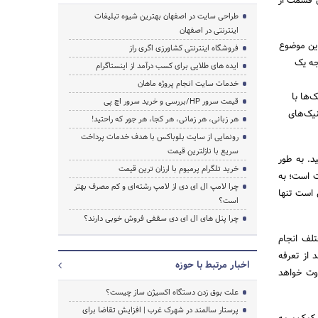
ن قسمت از
طراحی سایت در اصفهان بهترین شیوه تبلیغات
اینترنتی در اصفهان
این موضوع
فروشگاه اینترنتی کشاورزی اگری راز
جه یک
ایده های طلایی برای کسب درآمد از اینستاگرام
خدمات سایت انجام پروژه ماهان
‌ها با
قیمت سرور HP/بررسی و خرید سرور اچ پی
نیک‌های
هر زبانی، هر زمانی، هر کجا، هر جور که راحتید!
رونمایی از سایت بلوباکس با هدف خدمات پرداخت
سریع با نازلترین قیمت
د. به طور
خرید تلگرام پرمیوم با ارزان ترین قیمت
ت است؛ به
چرا لامپ ال ای دی از لامپ رشته‌ای و کم مصرف بهتر
 است تنها
است؟
چرا پنل های ال ای دی سقفی فروش خوبی دارند؟
تلف انجام
از تعرفه
اخبار مرتبط با حوزه
اوت خواهد
علت بوق زدن دستگاه اکسیژن ساز چیست؟
پرستار سالمند در شهرک غرب | افزایش تقاضا برای