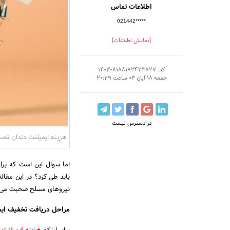
اطلاعات تماس
021442*****
[نمایش اطلاعات]
کد: 140308188193423827
جمعه 18 آبان 03 ساعت 20:29
در دسترس نیست
هزینه ایمپلنت دندان تحت
اما سوال این است که برا
باید طی کرد؟ در این مقال
نیروهای مسلح صحبت می‌ک
مراحل دریافت تخفیف ایم