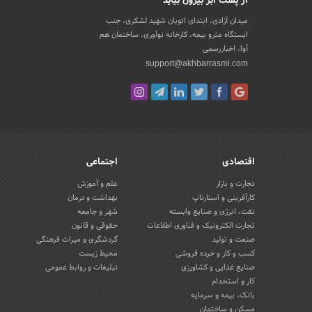
از پشت ابر بیرون بیاید
میدان آزادی، ابتدای اتوبان شهید لشکری، جنب
ایستگاه مترو بیمه، کارخانه نوآوری، ساختمان هم
آوا، اخباررسمی
support@akhbarrasmi.com
اقتصادی
اجتماعی
تجارت و بازار
علم و آموزش
کارآفرینی و استارتاپ
بهداشت و درمان
نفت، انرژی و صنایع وابسته
شهر و جامعه
تجارت الکترونیک و فناوری اطلاعات
حقوقی و قانون
صنعت و تولید
گردشگری و میراث فرهنگی
کسب و کار و خرده فروشی
محیط زیست
صنایع غذایی و کشاورزی
تبلیغات و روابط عمومی
کار و استخدام
بانک، بیمه و سرمایه
مسکن و ساختمان