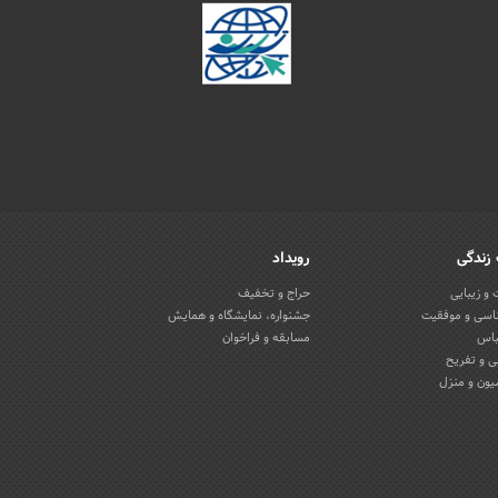
زندگی
رویداد
و زیبایی
حراج و تخفیف
اسی و موفقیت
جشنواره، نمایشگاه و همایش
باس
مسابقه و فراخوان
 و تفریح
یون و منزل