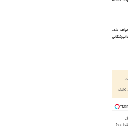
ا بیمه قرارداد داشته
خواهد شد.
انپزشکانی
ت.
تخلف
! 3000گیگ
اینترنت خانگی 180 روزه فقط 600