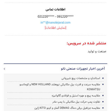
اطلاعات تماس
-
021220*****
091220*****
in**@nanotejarat.com
[نمایش اطلاعات]
منتشر شده در سرویس:
صنعت و تولید
آخرین اخبار تجهیزات صنعتی نانو
استاندارد و مشخصات پیچ شیروانی
مقایسه سرعت و قدرت بیل مکانیکی نیوهلند NEW HOLLAND و کوماتسو
KOMATSU
مقایسه پیچ و مهره استیل و فولادی گالوانیزه
تفاوت پمپ حرکت بیل مکانیکی با پمپ مادر
مقایسه جرثقیل برقی دماگ DEMAG آلمان و کیتو KITO ژاپن