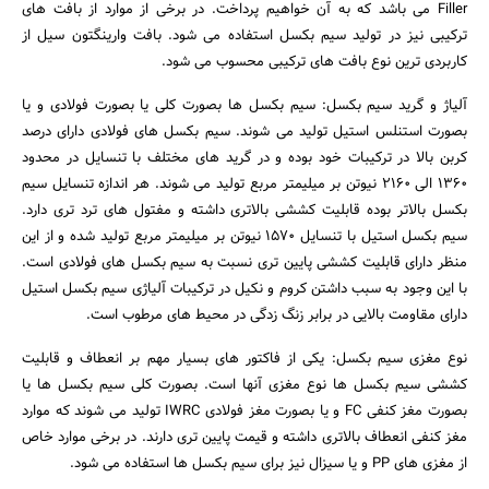
جستجو
Filler می باشد که به آن خواهیم پرداخت. در برخی از موارد از بافت های
ترکیبی نیز در تولید سیم بکسل استفاده می شود. بافت وارینگتون سیل از
کاربردی ترین نوع بافت های ترکیبی محسوب می شود.
آلیاژ و گرید سیم بکسل: سیم بکسل ها بصورت کلی یا بصورت فولادی و یا
بصورت استنلس استیل تولید می شوند. سیم بکسل های فولادی دارای درصد
کربن بالا در ترکیبات خود بوده و در گرید های مختلف با تنسایل در محدود
1360 الی 2160 نیوتن بر میلیمتر مربع تولید می شوند. هر اندازه تنسایل سیم
بکسل بالاتر بوده قابلیت کششی بالاتری داشته و مفتول های ترد تری دارد.
سیم بکسل استیل با تنسایل 1570 نیوتن بر میلیمتر مربع تولید شده و از این
منظر دارای قابلیت کششی پایین تری نسبت به سیم بکسل های فولادی است.
با این وجود به سبب داشتن کروم و نکیل در ترکیبات آلیاژی سیم بکسل استیل
دارای مقاومت بالایی در برابر زنگ زدگی در محیط های مرطوب است.
نوع مغزی سیم بکسل: یکی از فاکتور های بسیار مهم بر انعطاف و قابلیت
کششی سیم بکسل ها نوع مغزی آنها است. بصورت کلی سیم بکسل ها یا
بصورت مغز کنفی FC و یا بصورت مغز فولادی IWRC تولید می شوند که موارد
مغز کنفی انعطاف بالاتری داشته و قیمت پایین تری دارند. در برخی موارد خاص
از مغزی های PP و یا سیزال نیز برای سیم بکسل ها استفاده می شود.