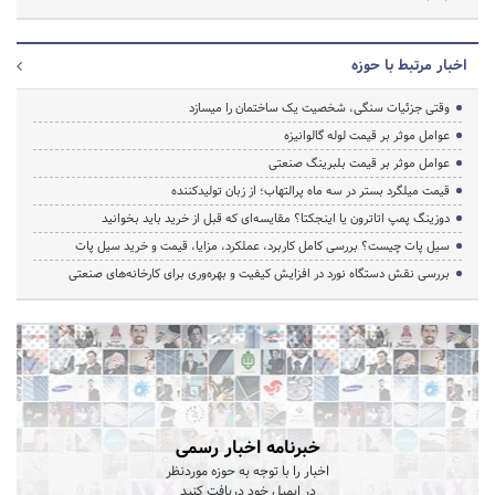
اخبار مرتبط با حوزه
وقتی جزئیات سنگی، شخصیت یک ساختمان را میسازد
عوامل موثر بر قیمت لوله گالوانیزه
عوامل موثر بر قیمت بلبرینگ صنعتی
قیمت میلگرد بستر در سه ماه پرالتهاب؛ از زبان تولیدکننده
دوزینگ پمپ اتاترون یا اینجکتا؟ مقایسه‌ای که قبل از خرید باید بخوانید
سیل پات چیست؟ بررسی کامل کاربرد، عملکرد، مزایا، قیمت و خرید سیل پات
بررسی نقش دستگاه نورد در افزایش کیفیت و بهره‌وری برای کارخانه‌های صنعتی
خبرنامه اخبار رسمی
اخبار را با توجه به حوزه موردنظر
در ایمیل خود دریافت کنید