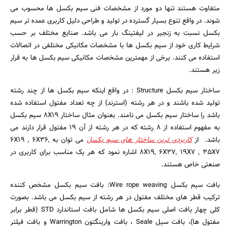
متفاوت هستند تنها دو مورد از مشخصات فنی سیم بکسل ها محسوب می
شوند. در واقع تنوع بسیار گسترده در تولید و طراحی دلیل کاربری عمده تر سیم
بکسل نسبت به زنجیر در لیفتینگ بار می باشد. صنایع مختلف بر حسب
شرایط کاری خود از سیم بکسل ها با مشخصات مکانیکی مختلفی در اتصالات
استفاده می کنند. برخی از مهمترین مشخصات مکانیکی سیم بکسل ها به قرار
زیر هستند.
ساختار سیم بکسل Structure : در واقع اینکه سیم بکسل ها از چند رشته
تولید شده باشند و در هر رشته (استرند) از چه تعداد مفتول استفاده شده
باشد را ساختار سیم بکسل می نامند. بعنوان مثال ساختار 8X19 سیم بکسل
به مفهوم استفاده از 8 رشته که در هر رشته از آن 19 مفتول قرار دارند می
باشد. از
کاربردی ترین ساختار های سیم بکسل
می توان به 6X19 , 6X36,
8X19, 6X37, 19X7 , 35X7 اشاره نمود که هر یک مناسب برای کاربری در
صنعتی خاص هستند.
بافت سیم بکسل Wire rope weaving: بافت سیم بکسل مشخص کننده
ترکیب قطر های مختلف مفتول در هر رشته از سیم بکسل می باشد. بصورت
کلی چهار بافت اصلی سیم بکسل ها شامل بافت استاندارد STD (قطر برابر
مفتول ها)، بافت سیل Seale ، بافت وارینگتون Warrington و بافت فیلتر