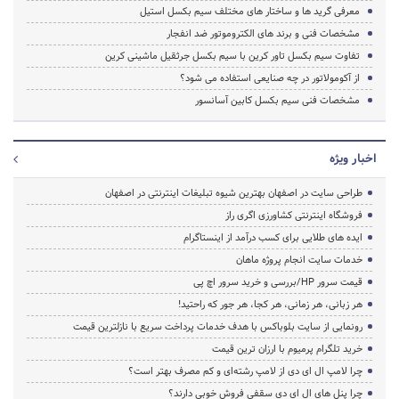
معرفی گرید ها و ساختار های مختلف سیم بکسل استیل
مشخصات فنی و برند های الکتروموتور ضد انفجار
تفاوت سیم بکسل تاور کرین با سیم بکسل جرثقیل ماشینی کرین
از آکومولاتور در چه صنایعی استفاده می شود؟
مشخصات فنی سیم بکسل کابین آسانسور
اخبار ویژه
طراحی سایت در اصفهان بهترین شیوه تبلیغات اینترنتی در اصفهان
فروشگاه اینترنتی کشاورزی اگری راز
ایده های طلایی برای کسب درآمد از اینستاگرام
خدمات سایت انجام پروژه ماهان
قیمت سرور HP/بررسی و خرید سرور اچ پی
هر زبانی، هر زمانی، هر کجا، هر جور که راحتید!
رونمایی از سایت بلوباکس با هدف خدمات پرداخت سریع با نازلترین قیمت
خرید تلگرام پرمیوم با ارزان ترین قیمت
چرا لامپ ال ای دی از لامپ رشته‌ای و کم مصرف بهتر است؟
چرا پنل های ال ای دی سقفی فروش خوبی دارند؟