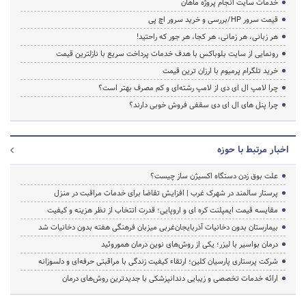
خدمات سایت انجام پروژه ماهان
قیمت سرور HP/بررسی و خرید سرور اچ پی
هر زبانی، هر زمانی، هر کجا، هر جور که راحتید!
رونمایی از سایت بلوباکس با هدف خدمات پرداخت سریع با نازلترین قیمت
خرید تلگرام پرمیوم با ارزان ترین قیمت
چرا لامپ ال ای دی از لامپ رشته‌ای و کم مصرف بهتر است؟
چرا پنل های ال ای دی سقفی فروش خوبی دارند؟
اخبار مرتبط با حوزه
علت بوق زدن دستگاه اکسیژن ساز چیست؟
پرستار سالمند در شهرک غرب | افزایش تقاضا برای خدمات مراقبت در منزل
مقایسه قیمت ایمپلنت کره ای و اروپایی؛ قدرت انتخاب از نظر هزینه و کیفیت
بیمارستان بدون دخانیات آذربایجان‌غربی میزبان فرهنگی هفته بدون دخانیات شد
درمان بواسیر با لیزر؛ یکی از روش‌های نوین درمان هموروئید
شرکت پرستاری پارسیان کلین؛ ارتقاء کیفیت زندگی با مراقبتی حرفه‌ای و دلسوزانه
ارائه خدمات تخصصی و زیبایی دندانپزشکی با جدیدترین روش‌های درمان