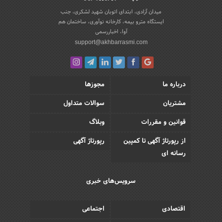
میدان آزادی، ابتدای اتوبان شهید لشکری، جنب
ایستگاه مترو بیمه، کارخانه نوآوری، ساختمان هم
آوا، اخباررسمی
support@akhbarrasmi.com
درباره ما
مجوزها
مشتریان
سوالات متداول
قوانین و مقررات
وبلاگ
از رپورتاژ آگهی تا کمپین
رپورتاژ آگهی
رسانه ای
سرویس‌های خبری
اقتصادی
اجتماعی