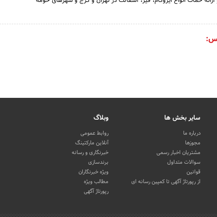
 ارائه خمات انواع ایزوگام، قیر، آسفالت در تهران و کرج و شهرهای حومه
س:
سایر بخش ها
وبلاگ
درباره ما
روابط عمومی
مجوزها
آنلاین مارکتینگ
مشتریان اخبار رسمی
خبرنگاری و رسانه
سوالات متداول
برندسازی
قوانین
ویژه خبرنگاران
از رپورتاژ آگهی تا کمپین رسانه ای
مطالب ویژه
رپورتاژ آگهی