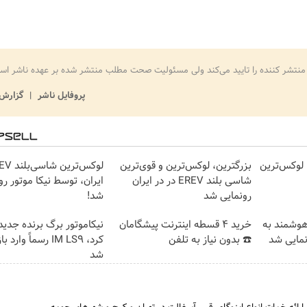
منتشر کننده را تایید می‌کند ولی مسئولیت صحت مطلب منتشر شده بر عهده ناشر اس
پروفایل ناشر
گزارش 
رونمایی رسمی IM LS9 لوکس‌ترین
بزرگترین، لوکس‌ترین و قوی‌ترین
شاسی بلند EREV در در ایران
ایران، توسط نیکا موتور رو
رونمایی شد
شد!
هوشمند به
خرید 4 قسطه اینترنت پیشگامان
نیکاموتور برگ برنده جدید
☎️ بدون نیاز به تلفن
کرد، IM LS9 رسماً وار
شد