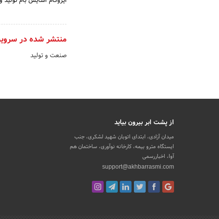
ایزوگام آسایش بام تولید و
منتشر شده در سروی
صنعت و تولید
از پشت ابر بیرون بیاید
میدان آزادی، ابتدای اتوبان شهید لشکری، جنب
ایستگاه مترو بیمه، کارخانه نوآوری، ساختمان هم
آوا، اخباررسمی
support@akhbarrasmi.com