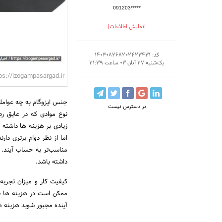
091203*****
[نمایش اطلاعات]
کد: 140308268202423431
یک‌شنبه 27 آبان 03 ساعت 21:39
ps://izogampasargad.ir/
جنس ایزوگام به چه عوامل
در دسترس نیست
نوع موادی که در عایق ر
زیادی بر هزینه‌ ها داشته 
اما از نظر دوام برتری دا
مناسب‌تر به حساب آیند. پی
داشته باشد.
کیفیت کار و میزان تجربه پ
ممکن است در هزینه‌ ها صر
آینده مجبور شوید هزینه‌ 