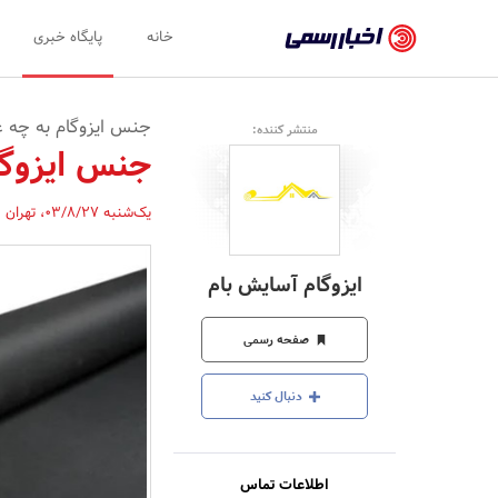
اخبار
خانه
پایگاه خبری
رسمی
-
جنس ایزوگام به چه ع
منتشر کننده:
اخبار
جنس ایزوگا
تایید
یک‌شنبه 03/8/27
،
تهران
,
شده
شرکت‌ها،
ایزوگام آسایش بام
سازمان‌ها
و
صفحه رسمی
روابط
دنبال کنید
عمومی‌ها
اطلاعات تماس