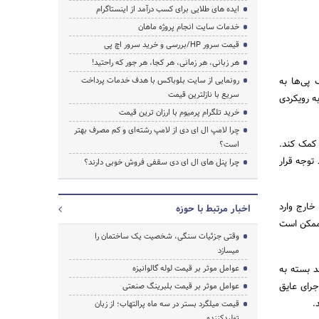
ایده های طلایی برای کسب درآمد از اینستاگرام
خدمات سایت انجام پروژه ماهان
قیمت سرور HP/بررسی و خرید سرور اچ پی
هر زبانی، هر زمانی، هر کجا، هر جور که راحتید!
 پی‌ها به
رونمایی از سایت بلوباکس با هدف خدمات پرداخت
سریع با نازلترین قیمت
ه رویکردی
خرید تلگرام پرمیوم با ارزان ترین قیمت
چرا لامپ ال ای دی از لامپ رشته‌ای و کم مصرف بهتر
 کمک کند.
است؟
توجه قرار
چرا پنل های ال ای دی سقفی فروش خوبی دارند؟
خارج وارد
اخبار مرتبط با حوزه
 ممکن است
وقتی جزئیات سنگی، شخصیت یک ساختمان را
میسازد
ند بسته به
عوامل موثر بر قیمت لوله گالوانیزه
جرای عایق
عوامل موثر بر قیمت بلبرینگ صنعتی
.
قیمت میلگرد بستر در سه ماه پرالتهاب؛ از زبان
تولیدکننده