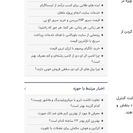
ویژه در
ایده های طلایی برای کسب درآمد از اینستاگرام
خدمات سایت انجام پروژه ماهان
قیمت سرور HP/بررسی و خرید سرور اچ پی
جستجو
هر زبانی، هر زمانی، هر کجا، هر جور که راحتید!
کردن از
رونمایی از سایت بلوباکس با هدف خدمات پرداخت
سریع با نازلترین قیمت
خرید تلگرام پرمیوم با ارزان ترین قیمت
چرا لامپ ال ای دی از لامپ رشته‌ای و کم مصرف بهتر
است؟
چرا پنل های ال ای دی سقفی فروش خوبی دارند؟
اخبار مرتبط با حوزه
ابت کنترل
تفاوت کاشت ابرو با میکروبلیدینگ و هاشور چیست؟
اء بنفش و
کدام گزینه بهتر است؟
هند.
معرفی 5 مورد از بهترین کرم های ضد لک صورت
بهترین کرم پودر 24 ساعته کدام است؟
کراتین و هوش: مکملی برای عضلات یا تقویت