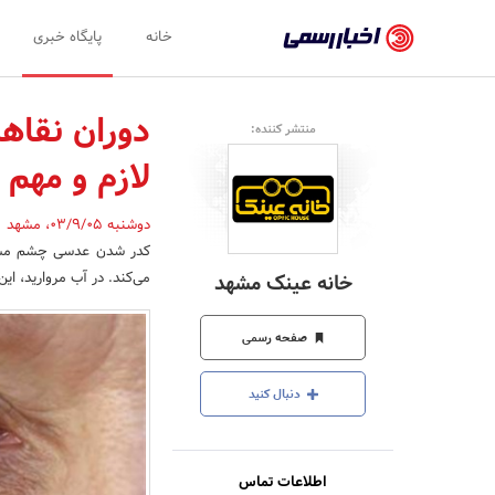
اخبار
خانه
پایگاه خبری
رسمی
-
منتشر کننده:
اخبار
لازم و مهم
تایید
شده
دوشنبه 03/9/05
،
مشهد
,
کدر شدن عدسی چشم مشخص
شرکت‌ها،
می‌کند. در آب مروارید، ا
خانه عینک مشهد
سازمان‌ها
و
صفحه رسمی
روابط
دنبال کنید
عمومی‌ها
اطلاعات تماس