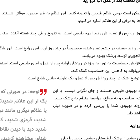
ان نقاهت بعد از عمل آب مروارید
مکن است برخی علائم طبیعی را تجربه کنید. این علائم به طور معمول موقتی هستند 
جا به برخی از این علائم اشاره می‌کنیم:
روز اول پس از عمل، تاری دید امری طبیعی است. به تدریج و طی چند هفته آینده، بینای
ی و درد خفیف در چشم عمل شده، مخصوصاً در چند روز اول، امری رایج است. این علائم
جویزی توسط پزشک بهبود می‌یابند.
زایش حساسیت به نور، به ویژه در روزهای اولیه پس از عمل، امری طبیعی است. استفاد
می‌تواند به کاهش این حساسیت کمک کند.
 ترشح اشک در چند روز اول پس از عمل، یک عارضه جانبی شایع است.
ند بهبودی طبیعی هستند و جای نگرانی نیست. با این
توجه: در صورتی که 
بودی مناسب و به موقع، مراجعه منظم به پزشک بسیار
یک از این علائم شدیدت
د بهبودی شما را بررسی کرده و در صورت نیاز،
یا علائم دیگری مانند در
اهد داد.
شدید، قرمزی شدید، 
وارید
شدید دید یا دیدن نقاط
شناور مشاهده کردید،
های چشمی: پزشک قطره‌های چشمی خاصی را برای