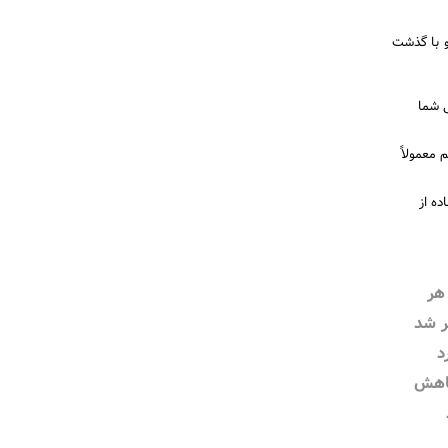
و با گذشت
ی شما
 معمولاً
ه از
هر
ر شد
د
کاهش