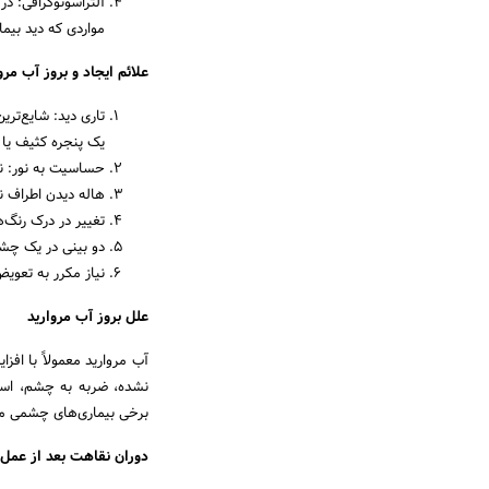
آلتراسونوگرافی: در
مواردی که دید بیم
علائم ایجاد و بروز آب مرو
تاری دید: شایع‌تری
یک پنجره کثیف یا 
حساسیت به نور: نو
هاله دیدن اطراف ن
تغییر در درک رنگ‌
دو بینی در یک چشم:
نیاز مکرر به تعو
علل بروز آب مروارید
آب مروارید معمولاً با اف
نشده، ضربه به چشم، استف
برخی بیماری‌های چشمی مان
دوران نقاهت بعد از عمل 