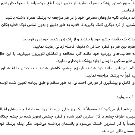
یقاً طبق دستور پزشک مصرف نمایید. از تغییر دوز، قطع خودسرانه یا مصرف داروهای 
رمایید.
وند درمان، کلیه داروهای مصرفی خود را در هر مراجعه به پزشک همراه داشته باشید.
شمی، از فرد دیگری کمک بگیرید تا قطره به طور دقیق و بدون تماس نوک قطره‌چکان 
دت یک دقیقه چشم خود را ببندید و از پلک زدن شدید خودداری فرمایید.
طره حداقل 5 دقیقه فاصله زمانی رعایت نمایید.
 فعالیت‌های روزمره خود مانند کار، مطالعه و تماشای تلویزیون بپردازید. با این حال،
های سنگین تا زمان اجازه پزشک خودداری نمایید.
ائم غیرعادی مانند درد شدید، قرمزی چشم، کاهش شدید دید، دیدن نقاط شناور ی
وراً به پزشک مراجعه نمایید.
ودی کامل و پیشگیری از عوارض احتمالی، به طور منظم و طبق برنامه تعیین شده توس
آب مروارید
چشم قرار می‌گیرد که معمولاً تا یک روز باقی می‌ماند. روز بعد، ابتدا چسب‌های اطرا
سپس، اطراف چشم با گاز استریل تمیز شده و قطره چشمی تجویز شده در چشم چکاند
داً با گاز استریل خشک می‌شود و پانسمان برداشته می‌شود. مگر اینکه پزشک تو
سمان باقی می‌ماند.