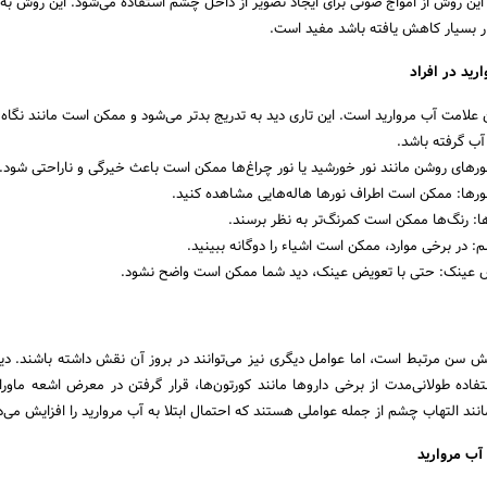
 این روش از امواج صوتی برای ایجاد تصویر از داخل چشم استفاده می‌شود. این روش به 
ار بسیار کاهش یافته باشد مفید است.
ارید در افراد
ن علامت آب مروارید است. این تاری دید به تدریج بدتر می‌شود و ممکن است مانند نگاه 
آب گرفته باشد.
رهای روشن مانند نور خورشید یا نور چراغ‌ها ممکن است باعث خیرگی و ناراحتی شود.
ورها: ممکن است اطراف نورها هاله‌هایی مشاهده کنید.
ها: رنگ‌ها ممکن است کمرنگ‌تر به نظر برسند.
 در برخی موارد، ممکن است اشیاء را دوگانه ببینید.
یض عینک: حتی با تعویض عینک، دید شما ممکن است واضح نشود.
زایش سن مرتبط است، اما عوامل دیگری نیز می‌توانند در بروز آن نقش داشته باشند. دی
اده طولانی‌مدت از برخی داروها مانند کورتون‌ها، قرار گرفتن در معرض اشعه ماور
ند التهاب چشم از جمله عواملی هستند که احتمال ابتلا به آب مروارید را افزایش می‌د
آب مروارید