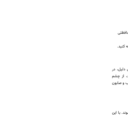
حافظتی
 کنید.
دلیل، در
، از چشم
ب و صابون
د. با این