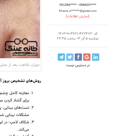
-
051384*****
099620*****
Khane.e*******@gmail.com
[نمایش اطلاعات]
کد: 140309038210427472
دوشنبه 5 آذر 03 ساعت 23:45
دوران نقاهت بعد از عمل 
در دسترس نیست
روش‌های تشخیص بروز آب
معاینه کامل چشم: 
برای گشاد کردن مر
تست‌های بینایی: پز
مشکلات بینایی شما 
شکاف لامپ: در ای
می‌کند.