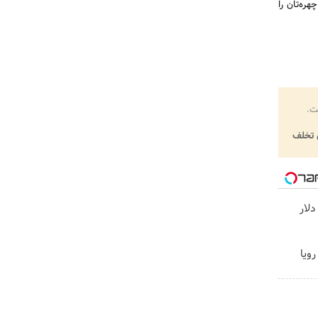
ره‌تان را
ت.
تخلف
گردونه رو بچرخون و 1000 دلار
ویا