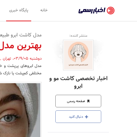
اخبار
خانه
پایگاه خبری
رسمی
-
مدل کاشت ابرو طبیعی
منتشر کننده:
اخبار
بهترین مدل
تایید
دوشنبه 03/9/05
،
تهران
,
شده
مدل ابروهای پرپشت و خوش
شرکت‌ها،
مختلفی کم‌پشت یا نازک شده
اخبار تخصصی کاشت مو و
سازمان‌ها
ابرو
و
صفحه رسمی
روابط
عمومی‌ها
دنبال کنید