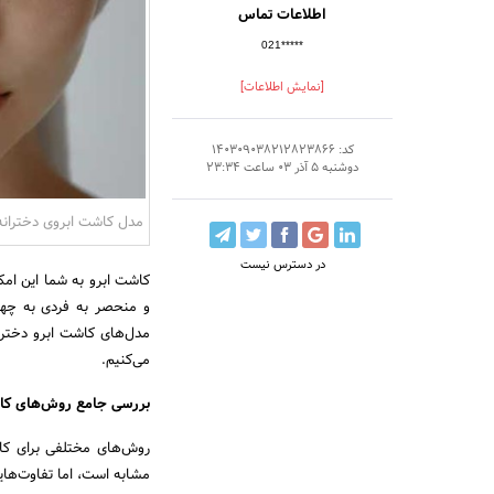
اطلاعات تماس
021*****
[نمایش اطلاعات]
کد: 140309038212823866
دوشنبه 5 آذر 03 ساعت 23:34
مدل کاشت ابروی دخترانه
در دسترس نیست
کاشت ابرو به شما این امکا
و منحصر به فردی به چهر
مدل‌های کاشت ابرو دخترانه
می‌کنیم.
بررسی جامع روش‌های کاش
روش‌های مختلفی برای کاش
مشابه است، اما تفاوت‌هایی