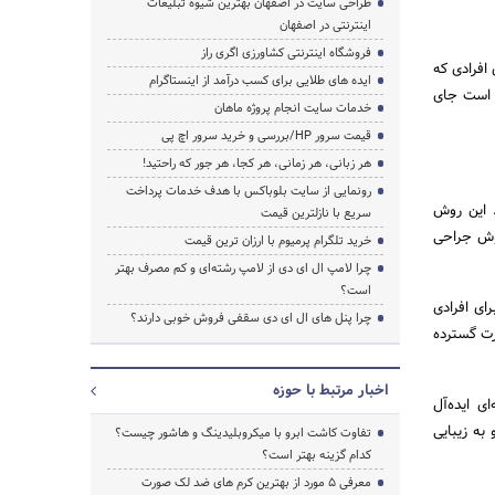
طراحی سایت در اصفهان بهترین شیوه تبلیغات
اینترنتی در اصفهان
فروشگاه اینترنتی کشاورزی اگری راز
ای افرادی که
ایده های طلایی برای کسب درآمد از اینستاگرام
ن است جای
خدمات سایت انجام پروژه ماهان
قیمت سرور HP/بررسی و خرید سرور اچ پی
هر زبانی، هر زمانی، هر کجا، هر جور که راحتید!
رونمایی از سایت بلوباکس با هدف خدمات پرداخت
ند. این روش
سریع با نازلترین قیمت
روش جراحی
خرید تلگرام پرمیوم با ارزان ترین قیمت
چرا لامپ ال ای دی از لامپ رشته‌ای و کم مصرف بهتر
است؟
ای افرادی
چرا پنل های ال ای دی سقفی فروش خوبی دارند؟
رت گسترده
اخبار مرتبط با حوزه
ی ایده‌آل
به زیبایی
تفاوت کاشت ابرو با میکروبلیدینگ و هاشور چیست؟
کدام گزینه بهتر است؟
معرفی 5 مورد از بهترین کرم های ضد لک صورت