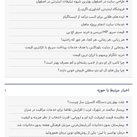
طراحی سایت در اصفهان بهترین شیوه تبلیغات اینترنتی در اصفهان
فروشگاه اینترنتی کشاورزی اگری راز
ایده های طلایی برای کسب درآمد از اینستاگرام
خدمات سایت انجام پروژه ماهان
قیمت سرور HP/بررسی و خرید سرور اچ پی
هر زبانی، هر زمانی، هر کجا، هر جور که راحتید!
رونمایی از سایت بلوباکس با هدف خدمات پرداخت سریع با نازلترین قیمت
خرید تلگرام پرمیوم با ارزان ترین قیمت
چرا لامپ ال ای دی از لامپ رشته‌ای و کم مصرف بهتر است؟
چرا پنل های ال ای دی سقفی فروش خوبی دارند؟
اخبار مرتبط با حوزه
علت بوق زدن دستگاه اکسیژن ساز چیست؟
پرستار سالمند در شهرک غرب | افزایش تقاضا برای خدمات مراقبت در منزل
مقایسه قیمت ایمپلنت کره ای و اروپایی؛ قدرت انتخاب از نظر هزینه و کیفیت
بیمارستان بدون دخانیات آذربایجان‌غربی میزبان فرهنگی هفته بدون دخانیات شد
درمان بواسیر با لیزر؛ یکی از روش‌های نوین درمان هموروئید