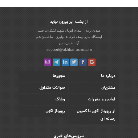
از پشت ابر بیرون بیاید
میدان آزادی، ابتدای اتوبان شهید لشکری، جنب
ایستگاه مترو بیمه، کارخانه نوآوری، ساختمان هم
آوا، اخباررسمی
support@akhbarrasmi.com
درباره ما
مجوزها
مشتریان
سوالات متداول
قوانین و مقررات
وبلاگ
از رپورتاژ آگهی تا کمپین
رپورتاژ آگهی
رسانه ای
سرویس‌های خبری