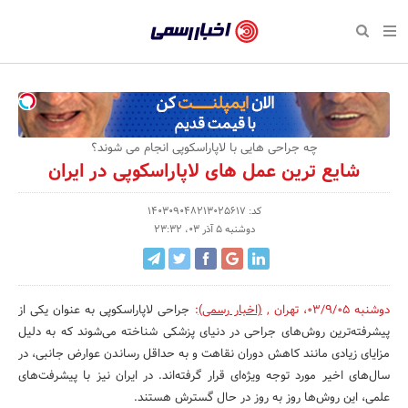
بازگشت
بازگشت
بازگشت
بازگشت
بازگشت
بازگشت
بازگشت
اخبار
رسمی
صفحه نخست پایگاه خبری
صفحه نخست ورزش
صفحه نخست رویداد
صفحه نخست فرهنگی
صفحه نخست اقتصادی
صفحه نخست اجتماعی
صفحه نخست سبک زندگی
-
اقتصادی
رسانه‌ها
تجارت و بازار
علم و آموزش
تازه‌های ورزش
حراج و تخفیف
سلامت و زیبایی
اخبار
اجتماعی
نشریات و کتاب
بهداشت و درمان
مکان‌های ورزشی
کارآفرینی و استارتاپ
روانشناسی و موفقیت
جشنواره، نمایشگاه و هما
چه جراحی هایی با لاپاراسکوپی انجام می شوند؟
تایید
شایع ترین عمل های لاپاراسکوپی در ایران
شده
فرهنگی
مد و لباس
سینما و تئاتر
شهر و جامعه
تجهیزات ورزشی
مسابقه و فراخوان
نفت، انرژی و صنایع وابسته
شرکت‌ها،
کد: 140309048213025617
ورزش
موسیقی
باشگاه‌ها
حقوقی و قانون
سرگرمی و تفریح
تجارت الکترونیک و فناوری 
دوشنبه 5 آذر 03، 23:32
سازمان‌ها
سبک زندگی
صنعت و تولید
هنرهای تجسمی
دکوراسیون و منزل
گردشگری و میراث فرهنگی
و
روابط
رویداد
صنایع دستی
محیط زیست
کسب و کار و خرده فروشی
دوشنبه 03/9/05
،
تهران
,
(اخبار رسمی)
:
جراحی لاپاراسکوپی به عنوان یکی از
پیشرفته‌ترین روش‌های جراحی در دنیای پزشکی شناخته می‌شوند که به دلیل
عمومی‌ها
تبلیغات و روابط عمومی
صنایع غذایی و کشاورزی
مزایای زیادی مانند کاهش دوران نقاهت و به حداقل رساندن عوارض جانبی، در
سال‌های اخیر مورد توجه ویژه‌ای قرار گرفته‌اند. در ایران نیز با پیشرفت‌های
کار و استخدام
علمی، این روش‌ها روز به روز در حال گسترش هستند.