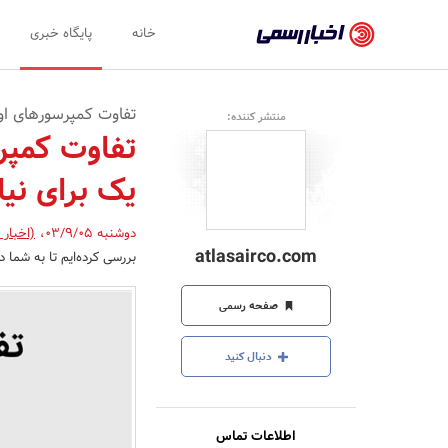
اخبار
خانه
پایگاه خبری
رسمی
-
تفاوت کمپرسورهای او
منتشر کننده:
اخبار
تفاوت کمپر
تایید
یک برای نی
شده
شرکت‌ها،
دوشنبه 03/9/05
،
(اخبار
atlasairco.com
بررسی کرده‌ایم تا به شما 
سازمان‌ها
و
صفحه رسمی
روابط
دنبال کنید
عمومی‌ها
اطلاعات تماس