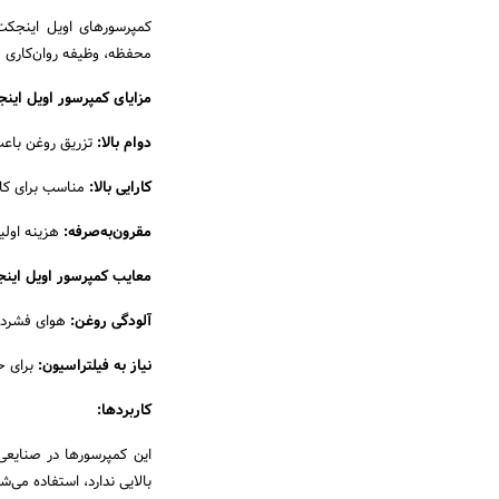
کمپرسورهای اویل اینجکت
محفظه، وظیفه روان‌کاری ق
مزایای کمپرسور اویل این
دوام بالا:
تزریق روغن باع
کارایی بالا:
مناسب برای کارب
مقرون‌به‌صرفه:
هزینه اولیه
معایب کمپرسور اویل این
آلودگی روغن:
هوای فشرده 
نیاز به فیلتراسیون:
برای ح
کاربردها:
این کمپرسورها در صنایعی
بالایی ندارد، استفاده می‌ش