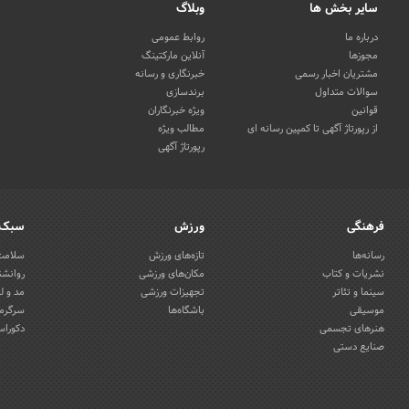
سایر بخش ها
وبلاگ
درباره ما
روابط عمومی
مجوزها
آنلاین مارکتینگ
مشتریان اخبار رسمی
خبرنگاری و رسانه
سوالات متداول
برندسازی
قوانین
ویژه خبرنگاران
از رپورتاژ آگهی تا کمپین رسانه ای
مطالب ویژه
رپورتاژ آگهی
فرهنگی
ورزش
سبک 
رسانه‌ها
تازه‌های ورزش
سلامت 
نشریات و کتاب
مکان‌های ورزشی
روانشن
سینما و تئاتر
تجهیزات ورزشی
مد و ل
موسیقی
باشگاه‌ها
سرگرمی
هنرهای تجسمی
دکوراس
صنایع دستی