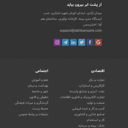
از پشت ابر بیرون بیاید
میدان آزادی، ابتدای اتوبان شهید لشکری، جنب
ایستگاه مترو بیمه، کارخانه نوآوری، ساختمان هم
آوا، اخباررسمی
support@akhbarrasmi.com
اقتصادی
اجتماعی
تجارت و بازار
علم و آموزش
کارآفرینی و استارتاپ
بهداشت و درمان
نفت، انرژی و صنایع وابسته
شهر و جامعه
تجارت الکترونیک و فناوری اطلاعات
حقوقی و قانون
صنعت و تولید
گردشگری و میراث فرهنگی
کسب و کار و خرده فروشی
محیط زیست
صنایع غذایی و کشاورزی
تبلیغات و روابط عمومی
کار و استخدام
بانک، بیمه و سرمایه