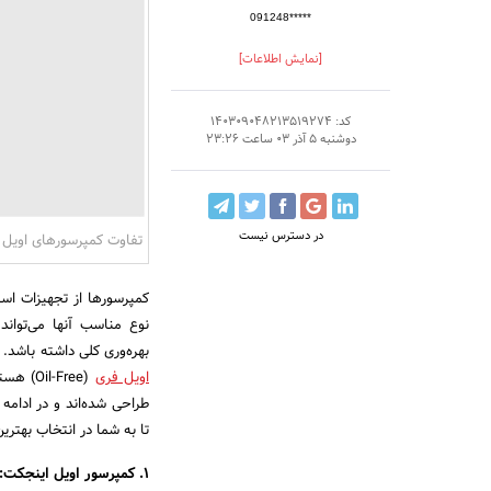
091248*****
[نمایش اطلاعات]
کد: 140309048213519274
دوشنبه 5 آذر 03 ساعت 23:26
در دسترس نیست
تفاوت کمپرسورهای اویل 
کمپرسورها از تجهیزات اس
نوع مناسب آنها می‌تواند 
بهره‌وری کلی داشته باشد. دو نوع
اویل فری
(l-Free
طراحی شده‌اند و در ادامه 
تا به شما در انتخاب بهتری
1. کمپرسور اویل اینجکت: خنک‌کاری و روان‌کاری با روغن