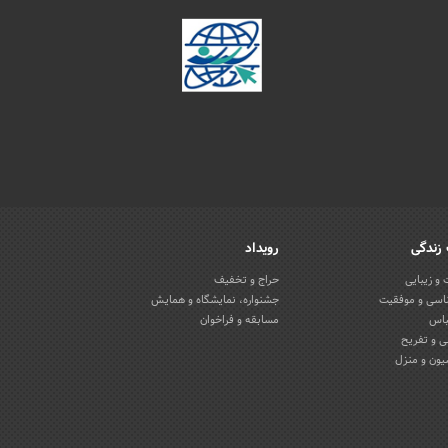
زندگی
رویداد
و زیبایی
حراج و تخفیف
اسی و موفقیت
جشنواره، نمایشگاه و همایش
باس
مسابقه و فراخوان
 و تفریح
یون و منزل