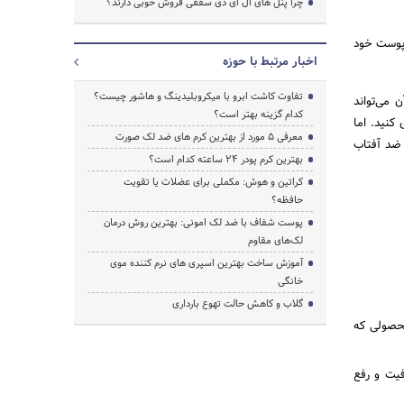
چرا پنل های ال ای دی سقفی فروش خوبی دارند؟
 پوست خود
اخبار مرتبط با حوزه
تفاوت کاشت ابرو با میکروبلیدینگ و هاشور چیست؟
 می‌تواند
کدام گزینه بهتر است؟
کنید. اما
معرفی 5 مورد از بهترین کرم های ضد لک صورت
 ضد آفتاب
بهترین کرم پودر 24 ساعته کدام است؟
کراتین و هوش: مکملی برای عضلات یا تقویت
حافظه؟
پوست شفاف با ضد لک امونی: بهترین روش درمان
لک‌های مقاوم
آموزش ساخت بهترین اسپری های نرم‌ کننده موی
خانگی
گلاب و کاهش حالت تهوع بارداری
 ضد آفتاب از لایه‌های پوست خشک در برابر نور آفتاب (بهتر است spf محصولی که
فیت و رفع