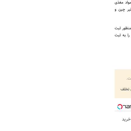
واد مغذی
ظیر چین و
منظور ثبت
ا به ثبت
ت.
تخلف
خرید