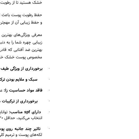
خشک هستید تا از رطوبت 
حفظ رطوبت پوست باعث افز
و حفظ زیبایی آن از مهم‌
معرفی ویژگی‌های بهترین 
زیبایی چهره شما را به د
بهترین ضد آفتابی که قادر
مخصوص پوست خشک خارجی 
·
برخورداری از ویژگی طیف 
·
سبک و ملایم بودن ترکی
·
فاقد مواد حساسیت زا:
عدم
·
برخورداری از ترکیبات 
·
دارای
spf
مناسب:
انتخاب می‌کنید، حداقل ۳۰ یا ۵۰ باشد.)
·
تاثیر چند جانبه روی پو
لکه‌های پوست و ترمیم کل