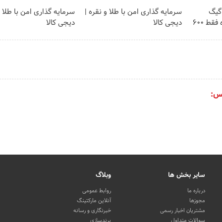
⏳فرصت محدود!! 3000گیگ
سرمایه گذاری امن با طلا و نقره |
سرمایه گذاری امن با طلا و
اینترنت خانگی 180 روزه فقط 600
دیجی کالا
دیجی کالا
س:
سایر بخش ها
وبلاگ
درباره ما
روابط عمومی
مجوزها
آنلاین مارکتینگ
مشتریان اخبار رسمی
خبرنگاری و رسانه
سوالات متداول
برندسازی