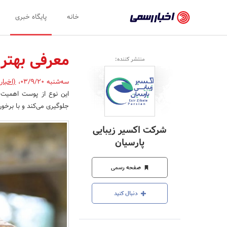
اخبار
خانه
پایگاه خبری
رسمی
-
معرفی بهتر
منتشر کننده:
اخبار
سه‌شنبه 03/9/20
،
(اخبار
تایید
این نوع از پوست اهمیت 
شده
جلوگیری می‌کند و با برخور
شرکت‌ها،
شرکت اکسیر زیبایی
سازمان‌ها
پارسیان
و
صفحه رسمی
روابط
عمومی‌ها
دنبال کنید