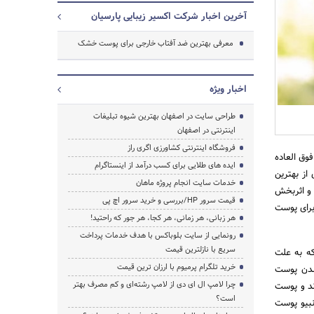
آخرین اخبار شرکت اکسیر زیبایی پارسیان
معرفی بهترین ضد آفتاب خارجی برای پوست خشک
اخبار ویژه
طراحی سایت در اصفهان بهترین شیوه تبلیغات
اینترنتی در اصفهان
فروشگاه اینترنتی کشاورزی اگری راز
وق العاده
ایده های طلایی برای کسب درآمد از اینستاگرام
از بهترین
خدمات سایت انجام پروژه ماهان
 و اثربخش
قیمت سرور HP/بررسی و خرید سرور اچ پی
برای پوست
هر زبانی، هر زمانی، هر کجا، هر جور که راحتید!
رونمایی از سایت بلوباکس با هدف خدمات پرداخت
جستجو
سریع با نازلترین قیمت
ه به علت
خرید تلگرام پرمیوم با ارزان ترین قیمت
شدن پوست
چرا لامپ ال ای دی از لامپ رشته‌ای و کم مصرف بهتر
ند و پوست
است؟
نبیو پوست