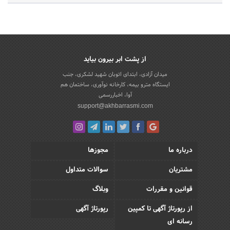
از پشت ابر بیرون بیاید
میدان آزادی، ابتدای اتوبان شهید لشکری، جنب
ایستگاه مترو بیمه، کارخانه نوآوری، ساختمان هم
آوا، اخباررسمی
support@akhbarrasmi.com
درباره ما
مجوزها
مشتریان
سوالات متداول
قوانین و مقررات
وبلاگ
از رپورتاژ آگهی تا کمپین
رپورتاژ آگهی
رسانه ای