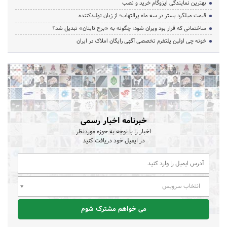
بهترین نمایندگی ایزوگام خرید و نصب
قیمت میلگرد بستر در سه ماه پرالتهاب؛ از زبان تولیدکننده
ساختمانی که قرار بود ویران شود؛ چگونه به «برج تایتان» تبدیل شد؟
خونه چی اولین پلتفرم تخصصی آگهی رایگان املاک در ایران
خبرنامه اخبار رسمی
اخبار را با توجه به حوزه موردنظر
در ایمیل خود دریافت کنید
انتخاب سرویس
می خواهم مشترک شوم