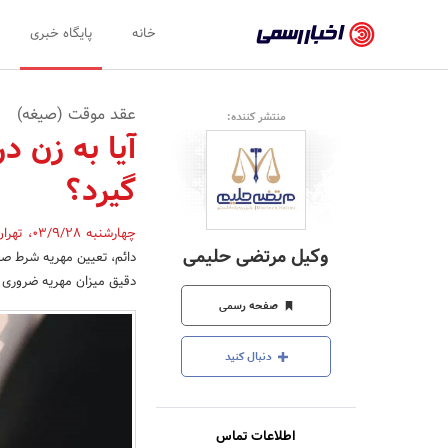
اخبار
خانه
پایگاه خبری
رسمی
-
عقد موقت (صیغه)
منتشر کننده:
اخبار
آیا به زن 
تایید
گیرد؟
شده
شرکت‌ها،
چهارشنبه 03/9/28
،
تهرا
وکیل مرتضی حلیمی
دائم، تعیین مهریه شرط صح
سازمان‌ها
دقیق میزان مهریه ضروری
و
صفحه رسمی
روابط
دنبال کنید
عمومی‌ها
اطلاعات تماس