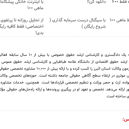
اینترنت خانگی 180 روزه فقط 600
دانلود کن!!
با اینترنت خانگی پیشگاما
ماهی 100
3000 گیگ اینترنت؛ فقط ماهی 100
با سیگنال درست سرمایه گذاری (
از تحلیل روزانه تا پرتفوی
شروع رایگان )
اختصاصی؛ فقط کافیه رای
بدی!
مرتضی حلیمی، وکیل پایه یک دادگستری و کارشناس ارشد حقوق خصوصی ب
ارشد حقوق اقتصادی از دانشگاه علامه طباطبایی و کارشناسی ارشد حقوق عمومی ا
تهران است. او رتبه سوم آزمون وکالت استان البرز را کسب کرده و با ارائه بیش از 
1,000 نفر، نقش موثری در ارتقاء سطح آگاهی حقوقی جامعه داشته است. حوزه‌های تخصصی وکا
واده، ارث و حصر وراثت و تنظیم تخصصی قراردادها است. همچنین، خدمات مشاوره 
ر ارائه می‌دهد. تخصص و تعهد او در پیگیری پرونده‌ها و ارائه راه‌حل‌های حقوقی مؤثر
ای ساخته است.
س: