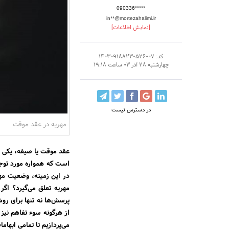
090336*****
in**@mortezahalimi.ir
[نمایش اطلاعات]
کد: 140309188230526007
چهارشنبه 28 آذر 03 ساعت 19:18
در دسترس نیست
مهریه در عقد موقت
عقد موقت یا صیغه، یکی ا
است که همواره مورد توجه 
در این زمینه، وضعیت مه
مهریه تعلق می‌گیرد؟ اگر
پرسش‌ها نه‌ تنها برای ر
از هرگونه سوء تفاهم نیز
می‌پردازیم تا تمامی ابهام