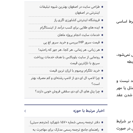
طراحی سایت در اصفهان بهترین شیوه تبلیغات
اینترنتی در اصفهان
فروشگاه اینترنتی کشاورزی اگری راز
شرط اساسی
ایده های طلایی برای کسب درآمد از اینستاگرام
خدمات سایت انجام پروژه ماهان
قیمت سرور HP/بررسی و خرید سرور اچ پی
هر زبانی، هر زمانی، هر کجا، هر جور که راحتید!
ی نمی‌شود،
رونمایی از سایت بلوباکس با هدف خدمات پرداخت
بطه
سریع با نازلترین قیمت
خرید تلگرام پرمیوم با ارزان ترین قیمت
چرا لامپ ال ای دی از لامپ رشته‌ای و کم مصرف بهتر
د نیست و
است؟
ثل یا مهر
چرا پنل های ال ای دی سقفی فروش خوبی دارند؟
 شدن عقد
اخبار مرتبط با حوزه
 بر شرایط
دفتر ترجمه رسمی شماره ۱۵۷۰ شهرکرد (مترجم سیتی)
ی در صورت
راهنمای جامع ترجمه رسمی مدارک برای مهاجرت به