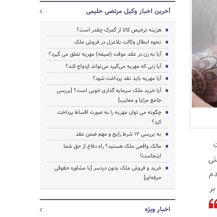
آخرین اخبار وکیل مرتضی حلیمی
هزینه ترخیص کالا از گمرک چقدر است؟
نحوه ابطال وکالت بلاعزل در فروش ملک
آیا به زن در عقد موقت (صیغه) مهریه تعلق می گیرد؟
آیا زنی که مهریه می‌گیرد می‌تواند ازدواج کند؟
آیا مهریه باید نقد پرداخت شود؟
آیا خرید ملک سرمایه‌ گذاری خوبی است؟ [بررسی
جامع مزایا و معایب]
چگونه می توان مهریه را به صورت اقساط پرداخت
کرد؟
به بررسی ۱۲ شرط رایج و مهم ضمن عقد
ت
مالک واقعی ملک هستید؟ راه دفاع از حق شما
جستجو
اینجاست!
تی
خرید و فروش ملک بدون دردسر [با مشاوره حقوقی
دم
حرفه‌ای]
بر
اخبار ویژه