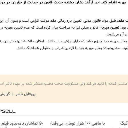
 مهریه اقدام کند. این فرآیند نشان ‌دهنده جدیت قانون در حمایت از حق زن در دری
 عقد:
طبق مواد قانون مدنی، تعیین بازه زمانی عقد موقت الزامی است و بدون آن، این
 بود.
تعیین مهریه:
قانون مدنی نیز به صراحت بیان کرده است که عدم تعیین مهریه در
 آن می‌شود.
یعنی مهریه باید چیزی باشد که دارای ارزش مالی باشد. امکان مالک شدن؛ یعنی زن بتوا
ورد. مشروعیت؛ یعنی مهریه باید با قوانین شرعی و حقوقی هماهنگ باشد.
منتشر کننده را تایید می‌کند ولی مسئولیت صحت مطلب منتشر شده بر عهده ناشر اس
پروفایل ناشر
گزارش 
⏳فرصت محدود!! 3000گیگ
با ماهی 100 هزار تومان، بی‌وقفه
🥳 تماشای نامحدود فیلم 