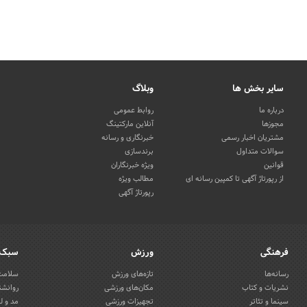
سایر بخش ها
وبلاگ
درباره ما
روابط عمومی
مجوزها
آنلاین مارکتینگ
مشتریان اخبار رسمی
خبرنگاری و رسانه
سوالات متداول
برندسازی
قوانین
ویژه خبرنگاران
از رپورتاژ آگهی تا کمپین رسانه ای
مطالب ویژه
رپورتاژ آگهی
فرهنگی
ورزش
سبک 
رسانه‌ها
تازه‌های ورزش
سلامت 
نشریات و کتاب
مکان‌های ورزشی
روانشن
سینما و تئاتر
تجهیزات ورزشی
مد و ل