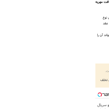
افت مهریه
 نوع
 عقد
ند آن را
ت.
تخلف
و سریال