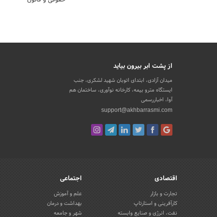
از پشت ابر بیرون بیاید
میدان آزادی، ابتدای اتوبان شهید لشکری، جنب
ایستگاه مترو بیمه، کارخانه نوآوری، ساختمان هم
آوا، اخباررسمی
support@akhbarrasmi.com
اقتصادی
اجتماعی
تجارت و بازار
علم و آموزش
کارآفرینی و استارتاپ
بهداشت و درمان
نفت، انرژی و صنایع وابسته
شهر و جامعه