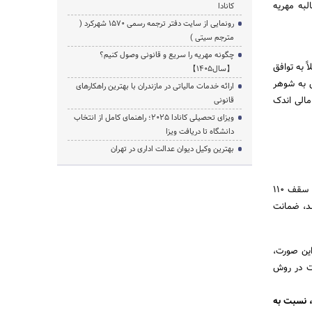
لبه مهریه
کانادا
رونمایی از سایت دفتر ترجمه رسمی 1570 شهرکرد (
مترجم سیتی )
چگونه مهریه را سریع و قانونی وصول کنیم؟
 به توافق
【سال1405】
ق به شوهر
ارائه خدمات مالیاتی در مازندران با بهترین راهکارهای
مالی اندک
قانونی
ویزای تحصیلی کانادا ۲۰۲۵؛ راهنمای کامل از انتخاب
دانشگاه تا دریافت ویزا
بهترین وکیل دیوان عدالت اداری در تهران
در ازدواج موقت، عدم پرداخت مهریه نیز مانند ازدواج دائم دارای ضمانت‌های اجرایی قانونی است. برای مهریه تا سقف ۱۱۰
 وجود دارد. اما اگر مهریه بیشتر از ۱۱۰ سکه باشد، ضمانت
این صورت،
وت در روش
حکام، نسبت به