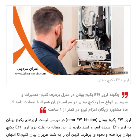
بانک، بیمه و سرمایه
مسکن و ساختمان
ارور E41 پکیج بوتان
چگونه ارور E41 پکیج بوتان در منزل برطرف کنیم- تعمیرات و
سرویس انواع مدل پکیج بوتان در سراسر تهران همراه با ضمانت نامه 6
ماه مشاوره رایگان اعزام نیرو در کمتر از 1 ساعت
ارور E41 پکیج بوتان (error E41 bhutan) در بررسی لیست ارورهای پکیج بوتان
به ارور E41 رسیده ایم، و قصد داریم در این مقاله به علت بروز ارور E41 پکیج
بوتان پرداخته و نحوه ی برطرف کردن آن را به شما عزیزان بیان کنیم.تا انتهای