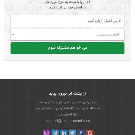
اخبار را با توجه به حوزه موردنظر
در ایمیل خود دریافت کنید
انتخاب سرویس
می خواهم مشترک شوم
از پشت ابر بیرون بیاید
میدان آزادی، ابتدای اتوبان شهید لشکری، جنب
ایستگاه مترو بیمه، کارخانه نوآوری، ساختمان هم
آوا، اخباررسمی
support@akhbarrasmi.com