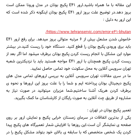
این مقاله با ما همراه باشید.ارور E41 پکیج بوتان در مدل ورونا ممکن است
بروز دهد.در توضیح علت بروز ارور E41 پکیج بوتان اینگونه ذکر شده است که
این ارور به دلیل :
https://www.tehranservic.com/error-e41-bhutan/
خاموش شدن مشعل بیش از 6 مرتبه متوالی بروز میدهد. برای رفع ارور E41
باید برق ورودی پکیج بوتان را قطع کنید. دستگاه خود را ریست کنید.در بیشتر
موارد این مشکل با انجام ریست کردن پکیج بوتان برطرف میشود اما اگر بعد از
ریست کردن پکیج همچنان با ارور E41 مواجه هستید باید با نزدیکترین شعبه
تهران سرویس آنلاین به محل سکونت خود تماس حاصل نمایید.
ما در سری مقالات تهران سرویس آنلاین به بررسی ارورهای تمامی مدل های
پکیج دیجیتال بوتان پرداخته ایم و شما را با علت بروز این ارورها و نحوه ی
برطرف کردن هریک آشنا ساختیم.شما عزیزان میتوانید در صورت نیاز به
مشاروه از طریق چت آنلاین به صورت رایگان از کارشناسان ما کمک بگیرید.
تعمیر پکیج بوتان در تهران :
یکی از بدترین اتفاقات در سرمای زمستان خرابی پکیج و نمایش ارور بر روی
صفحه ی نمایشگر آن است.این روزها با افزایش شمار تعمیرگاه های پکیج پیدا
کردن یک شخص متخصص که با سابقه ی بالای خود بتواند مشکل پکیج را در