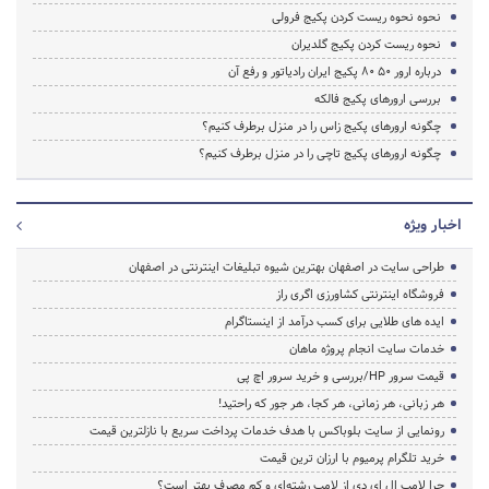
نحوه نحوه ریست کردن پکیج فرولی
نحوه ریست کردن پکیج گلدیران
درباره ارور ۵۰ ۸۰ پکیج ایران رادیاتور و رفع آن
بررسی ارورهای پکیج فالکه
چگونه ارورهای پکیج زاس را در منزل برطرف کنیم؟
چگونه ارورهای پکیج تاچی را در منزل برطرف کنیم؟
اخبار ویژه
طراحی سایت در اصفهان بهترین شیوه تبلیغات اینترنتی در اصفهان
فروشگاه اینترنتی کشاورزی اگری راز
ایده های طلایی برای کسب درآمد از اینستاگرام
خدمات سایت انجام پروژه ماهان
قیمت سرور HP/بررسی و خرید سرور اچ پی
هر زبانی، هر زمانی، هر کجا، هر جور که راحتید!
رونمایی از سایت بلوباکس با هدف خدمات پرداخت سریع با نازلترین قیمت
خرید تلگرام پرمیوم با ارزان ترین قیمت
چرا لامپ ال ای دی از لامپ رشته‌ای و کم مصرف بهتر است؟