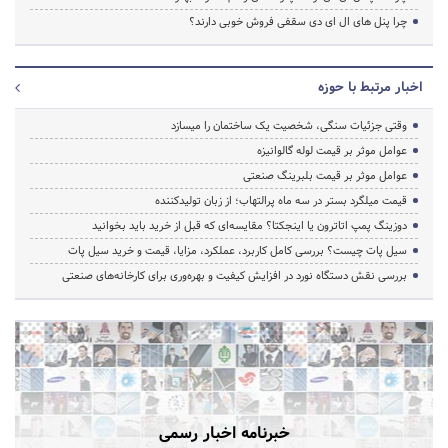
چرا پنل های ال ای دی سقفی فروش خوبی دارند؟
اخبار مرتبط با حوزه
وقتی جزئیات سنگی، شخصیت یک ساختمان را میسازد
عوامل موثر بر قیمت لوله گالوانیزه
عوامل موثر بر قیمت بلبرینگ صنعتی
قیمت میلگرد بستر در سه ماه پرالتهاب؛ از زبان تولیدکننده
دوزینگ پمپ اتاترون یا اینجکتا؟ مقایسه‌ای که قبل از خرید باید بخوانید
سیل پات چیست؟ بررسی کامل کاربرد، عملکرد، مزایا، قیمت و خرید سیل پات
بررسی نقش دستگاه نورد در افزایش کیفیت و بهره‌وری برای کارخانه‌های صنعتی
خبرنامه اخبار رسمی