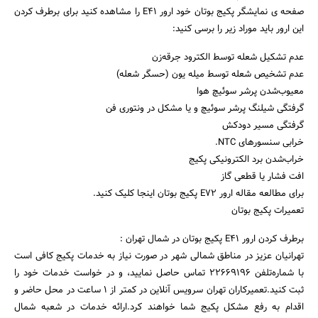
صفحه ی نمایشگر پکیج بوتان خود ارور E41 را مشاهده کنید برای برطرف کردن
این ارور باید موراد زیر را برسی کنید:
عدم تشکیل شعله توسط الکترود جرقه‌زن
عدم تشخیص شعله توسط میله یون (حسگر شعله)
معیوب‌شدن پرشر سوئیچ هوا
گرفتگی شیلنگ پرشر سوئیچ و یا مشکل در ونتوری فن
گرفتگی مسیر دودکش
خرابی سنسورهای NTC.
خراب‌شدن برد الکترونیکی پکیج
افت فشار یا قطعی گاز
برای مطالعه مقاله ارور E72 پکیج بوتان اینجا کلیک کنید.
تعمیرات پکیج بوتان
برطرف کردن ارور E41 پکیج بوتان در شمال تهران :
تهرانیان عزیز در مناطق شمالی شهر در صورت نیاز به خدمات پکیج کافی است
با شماره‌تلفن ۲۲۶۶۹۱۹۶ تماس حاصل نمایید، و در خواست خدمات خود را
ثبت کنید.تعمیرکاران تهران سرویس آنلاین در کمتر از ۱ ساعت در محل حاضر و
اقدام به رفع مشکل پکیج شما خواهند کرد.ارائه خدمات در شعبه شمال