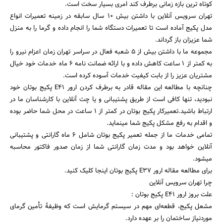
کوتاه ترین بازه زمانی برطرف کند امری بسیار سخت است.
تهران سرویس آنلاین با داشتن بیش ۱۰ سال سابقه در زمینه تعمیرات انواع
مدل پکیج آماده است تا تعمیرات دستگاه شما را انجام داده و گرما را به منزل
شما عزیزان باز گرداند.
مجموعه ما با داشتن بیش از ۵ شعبه فعال در سراسر تهران زمان اعزام نیرو را
به کمتر از ۱ ساعت کاهش داده و با ارائه ضمانت نامه ۶ ماه خدمات خود خیال
مشتریان عزیز را از بابت کیفیت خدمات آسوده کرده است.
چنانچه با مطالعه این مقاله قادر به برطرف کردن ارور E41 پکیج بوتان خود
نبودید، تنها کافی است از طریق پشتیبانی و یا چت آنلاین با کارشناسان ما در
ارتباط باشید.تعمیرکار پکیج بوتان در کمتر از 1 ساعت در محل شما حاضر بوده
و اقدام به رفع مشکل پکیج شما مینماید.
تمامی خدمات ما از جمله تعمیر پکیج بوتان شامل ۶ ماه گارانتی و پشتیبانی
آنلاین خواهد بود و مدت زمان گارانتی شما از زمان صدور فاکتور محاسبه
میشود.
برای مطالعه مقاله ارور E37 پکیج بوتان اینجا کلیک کنید.
جستجو
چرا تهران سرویس آنلاین
علت بروز ارور E41 پکیج بوتان :
مشعل پکیج، قطعه‌ای مهم در سیستم گرمایش است که وظیفهٔ تأمین گرمای
موردنیاز ساختمان را بر عهده دارد.