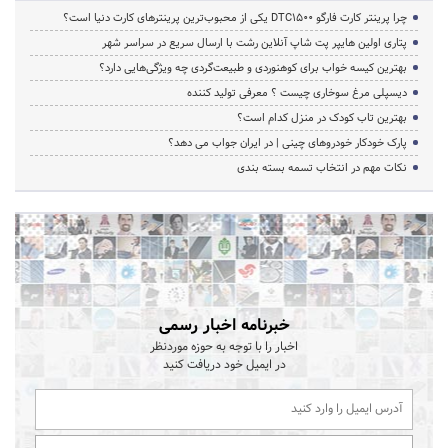
چرا پرینتر کارت فارگو DTC1500 یکی از محبوب‌ترین پرینترهای کارت دنیا است؟
پتاری اولین هایپر پت شاپ آنلاین رشت با ارسال سریع در سراسر شهر
بهترین کیسه خواب برای کوهنوردی و طبیعت‌گردی چه ویژگی‌هایی دارد؟
دیسپلی مرغ سوخاری چیست ؟ معرفی تولید کننده
بهترین تاب کودک در منزل کدام است؟
پارک خودکار خودروهای چینی | در ایران جواب می دهد؟
نکات مهم در انتخاب تسمه بسته بندی
خبرنامه اخبار رسمی
اخبار را با توجه به حوزه موردنظر
در ایمیل خود دریافت کنید