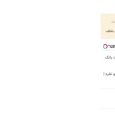
ت.
تخلف
ت بانک
 نقره |