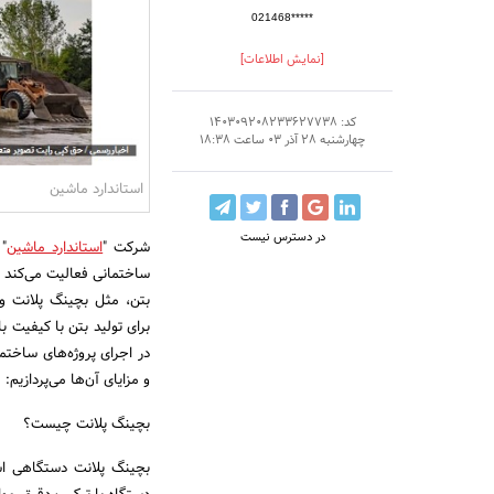
021468*****
[نمایش اطلاعات]
کد: 140309208233627738
چهارشنبه 28 آذر 03 ساعت 18:38
استاندارد ماشین
در دسترس نیست
شرکت "
استاندارد ماشین
" 
ساختمانی فعالیت می‌کند و 
بتن، مثل بچینگ پلانت و 
برای تولید بتن با کیفیت 
در اجرای پروژه‌های ساختما
و مزایای آن‌ها می‌پردازیم:
بچینگ پلانت چیست؟
بچینگ پلانت دستگاهی است