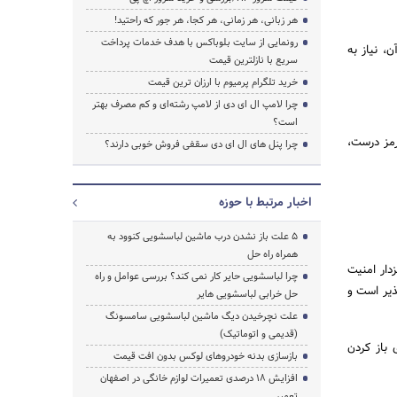
هر زبانی، هر زمانی، هر کجا، هر جور که راحتید!
رونمایی از سایت بلوباکس با هدف خدمات پرداخت
، نیاز به
سریع با نازلترین قیمت
خرید تلگرام پرمیوم با ارزان ترین قیمت
چرا لامپ ال ای دی از لامپ رشته‌ای و کم مصرف بهتر
است؟
مز درست،
چرا پنل های ال ای دی سقفی فروش خوبی دارند؟
اخبار مرتبط با حوزه
5 علت باز نشدن درب ماشین لباسشویی کنوود به
همراه راه حل
دار امنیت
چرا لباسشویی حایر کار نمی کند؟ بررسی عوامل و راه
ذیر است و
حل خرابی لباسشویی هایر
علت نچرخیدن دیگ ماشین لباسشویی سامسونگ
(قدیمی و اتوماتیک)
 باز کردن
بازسازی بدنه خودروهای لوکس بدون افت قیمت
افزایش ۱۸ درصدی تعمیرات لوازم خانگی در اصفهان
تعمیر