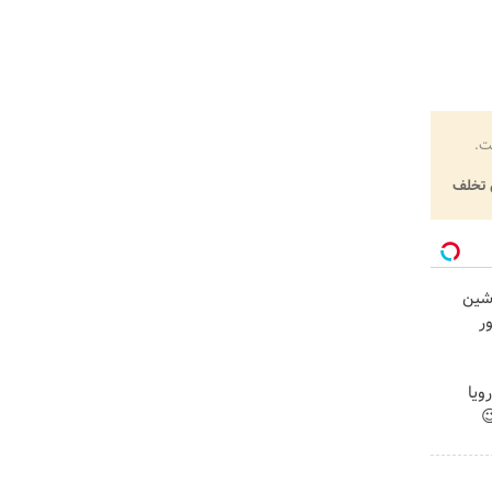
ت.
تخلف
اشین
ر
نی رویا