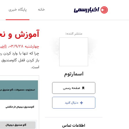
اخبار
خانه
پایگاه خبری
رسمی
-
آموزش و نح
منتشر کننده:
اخبار
چهارشنبه 03/9/28
،
(اخب
تایید
چرا که تنها با وارد کردن
شده
باز کردن قفل گاوصندوق م
شرکت‌ها،
است.
اسمارتوم
سازمان‌ها
و
صفحه رسمی
روابط
دنبال کنید
عمومی‌ها
اطلاعات تماس