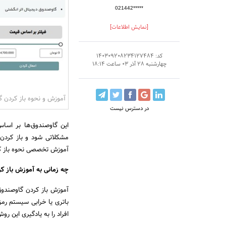
021442*****
[نمایش اطلاعات]
کد: 140309208234127484
چهارشنبه 28 آذر 03 ساعت 18:14
آموزش و نحوه باز کردن گ
در دسترس نیست
این گاوصندوق‌ها بر اساس 
مشکلاتی شود و باز کردن
آموزش تخصصی نحوه باز 
چه زمانی به آموزش باز کر
آموزش باز کردن گاوصندوق
باتری یا خرابی سیستم رمز
افراد را به یادگیری این روش