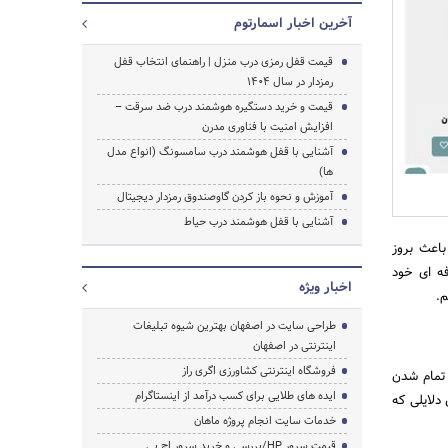
آخرین اخبار اسمارتوم
قیمت قفل رمزی درب منزل | راهنمای انتخاب قفل
رمزدار در سال ۱۴۰۴
قیمت و خرید دستگیره هوشمند درب ضد سرقت –
افزایش امنیت با فناوری مدرن
آشنایی با قفل هوشمند درب سامسونگ (انواع مدل
ها)
آموزش و نحوه باز کردن گاوصندوق رمزدار دیجیتال
آشنایی با قفل هوشمند درب حیاط
جستجو
باعث بروز
ه ای خود
اخبار ویژه
م.
طراحی سایت در اصفهان بهترین شیوه تبلیغات
اینترنتی در اصفهان
فروشگاه اینترنتی کشاورزی اگری راز
 تمام شدن
ایده های طلایی برای کسب درآمد از اینستاگرام
دلایلی که
خدمات سایت انجام پروژه ماهان
قیمت سرور HP/بررسی و خرید سرور اچ پی