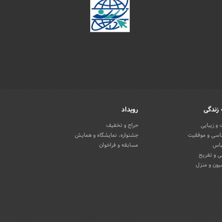
زندگی
رویداد
و زیبایی
حراج و تخفیف
اسی و موفقیت
جشنواره، نمایشگاه و همایش
باس
مسابقه و فراخوان
 و تفریح
یون و منزل