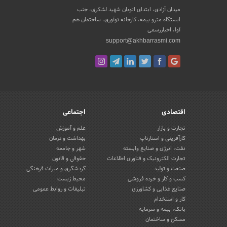
میدان آزادی، ابتدای اتوبان شهید لشکری، جنب
ایستگاه مترو بیمه، کارخانه نوآوری، ساختمان هم
آوا، اخباررسمی
support@akhbarrasmi.com
اقتصادی
اجتماعی
تجارت و بازار
علم و آموزش
کارآفرینی و استارتاپ
بهداشت و درمان
نفت، انرژی و صنایع وابسته
شهر و جامعه
تجارت الکترونیک و فناوری اطلاعات
حقوقی و قانون
صنعت و تولید
گردشگری و میراث فرهنگی
کسب و کار و خرده فروشی
محیط زیست
صنایع غذایی و کشاورزی
تبلیغات و روابط عمومی
کار و استخدام
بانک، بیمه و سرمایه
مسکن و ساختمان