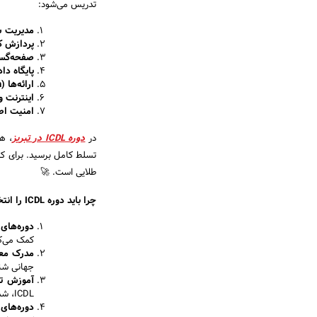
تدریس می‌شود:
مدیریت س
پردازش ک
صفحه‌گست
پایگاه‌ داد
ارائه‌ها
(Presentation)
اینترنت 
امنیت اط
در
دوره ICDL در تبریز
، ه
تسلط کامل برسید. برای کس
طلایی است. 🚀
چرا باید دوره
ICDL
را انت
دوره‌های
کمک می‌کن
مدرک معتب
جهانی شن
آموزش ت
ICDL، شما را در این مسیر راهنمایی خواهند کرد.
دوره‌های