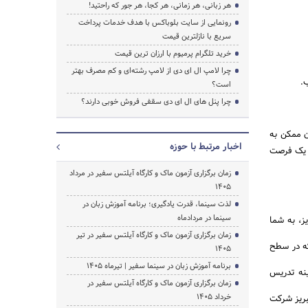
هر زبانی، هر زمانی، هر کجا، هر جور که راحتید!
رونمایی از سایت بلوباکس با هدف خدمات پرداخت
سریع با نازلترین قیمت
خرید تلگرام پرمیوم با ارزان ترین قیمت
چرا لامپ ال ای دی از لامپ رشته‌ای و کم مصرف بهتر
است؟
چرا پنل های ال ای دی سقفی فروش خوبی دارند؟
ن ممکن به
اخبار مرتبط با حوزه
ه یک فرصت
زمان برگزاری آزمون ماک و کارگاه آیلتس سفیر در مرداد
1405
لذت سینما، قدرت یادگیری؛ برنامه آموزش زبان در
سینما در مردادماه
وره‌های به‌روز و کاربردی ICDL در تبریز، به شما
زمان برگزاری آزمون ماک و کارگاه آیلتس سفیر در تیر
کرد که در سطح
1405
برنامه آموزش زبان در سینما سفیر | تیرماه ۱۴۰۵
ینه تدریس
زمان برگزاری آزمون ماک و کارگاه آیلتس سفیر در
خرداد 1405
 در تبریز شرکت