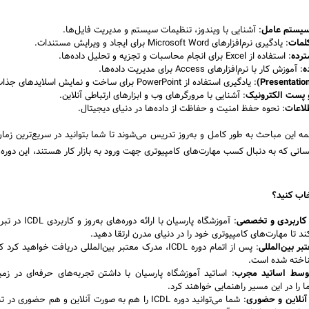
یستم‌ عامل
: آشنایی با ویندوز، تنظیمات سیستم و مدیریت فایل‌ها.
لمات
: یادگیری نرم‌افزارهای Microsoft Word برای ایجاد و ویرایش مستندات.
رده
: استفاده از Excel برای انجام محاسبات و تجزیه و تحلیل داده‌ها.
ه
: آموزش کار با نرم‌افزارهای Access برای مدیریت داده‌ها.
: یادگیری استفاده از PowerPoint برای ساخت و نمایش اسلایدهای جذاب.
و پست الکترونیک
: آشنایی با مرورگرهای وب و ابزارهای ارتباطی آنلاین.
لاعات
: نحوه حفظ امنیت و حفاظت از داده‌ها در دنیای دیجیتال.
مه این مباحث به طور کامل و به‌روز تدریس می‌شوند تا شما بتوانید در سریع‌ترین زما
انی که به دنبال کسب مهارت‌های کامپیوتری جهت ورود به بازار کار هستند، این دور
خاب کنید؟
 کاربردی و تخصصی
: آموزشگاه پارسیان با ارائه د
د تا مهارت‌های کامپیوتری خود را در دنیای مدرن ارتقا دهید.
ر بین‌المللی
: پس از اتمام دوره ICDL، مدرک معتبر بین‌المللی دریافت خواهید 
اخته شده است.
وسط اساتید مجرب
: اساتید آموزشگاه پارسیان با داشتن تجربه‌های حرفه‌ای در زم
 آنلاین و حضوری
: شما می‌توانید دوره ICDL را هم به صورت آنلاین و هم حضوری