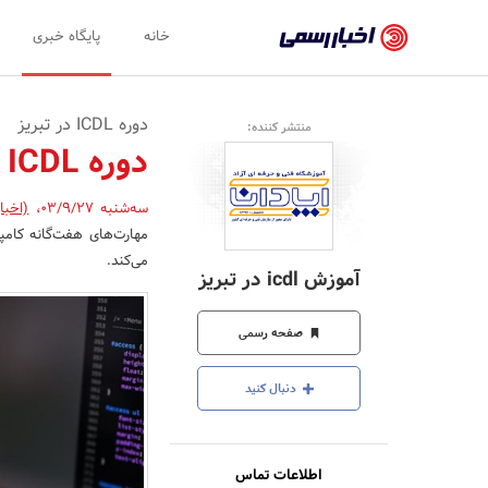
اخبار
خانه
پایگاه خبری
رسمی
-
دوره ICDL در تبریز
منتشر کننده:
اخبار
دوره ICDL در تبریز
تایید
سه‌شنبه 03/9/27
،
(اخبا
شده
مهارت‌های هفت‌گانه کامپی
شرکت‌ها،
می‌کند.
آموزش icdl در تبریز
سازمان‌ها
و
صفحه رسمی
روابط
دنبال کنید
عمومی‌ها
اطلاعات تماس