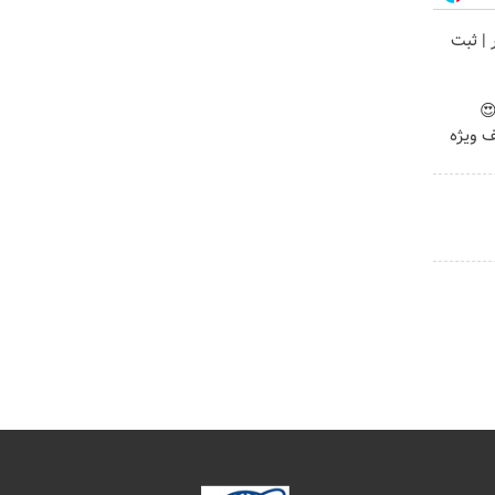
ر | ثبت
😍
ف ویژه