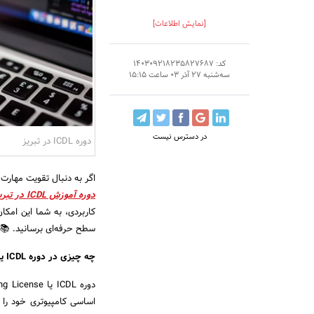
[نمایش اطلاعات]
کد: 140309218235827687
سه‌شنبه 27 آذر 03 ساعت 15:15
در دسترس نیست
دوره ICDL در تبریز
اگر به دنبال تقویت مهارت‌
دوره آموزش ICDL در تبریز
کاربردی، به شما این امکان
سطح حرفه‌ای برسانید. 📚
چه چیزی در دوره
ICDL
ی
اساسی کامپیوتری خود را