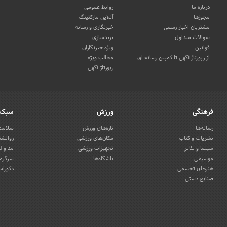
درباره ما
روابط عمومی
مجوزها
آنلاین مارکتینگ
مشتریان اخبار رسمی
خبرنگاری و رسانه
سوالات متداول
برندسازی
قوانین
ویژه خبرنگاران
از رپورتاژ آگهی تا کمپین رسانه ای
مطالب ویژه
رپورتاژ آگهی
فرهنگی
ورزش
سبک 
رسانه‌ها
تازه‌های ورزش
سلامت 
نشریات و کتاب
مکان‌های ورزشی
روانشن
سینما و تئاتر
تجهیزات ورزشی
مد و ل
موسیقی
باشگاه‌ها
سرگرمی
هنرهای تجسمی
دکوراس
صنایع دستی