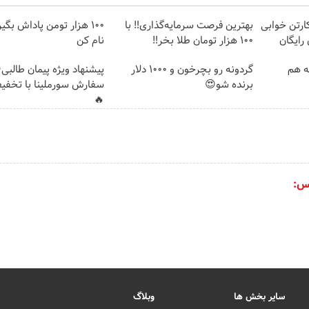
ارتن خوابی
بهترین فرصت سرمایه‌گذاری‼️ با
100 هزار تومن پاداش بگی
رایگان
100 هزار تومان طلا بخر‼️
نام کن
مه هم
گردونه رو بچرخون و 1000 دلار
پیشنهاد ویژه پیمان طالبی
برنده شو😍
سفارش سورملینا با تخفی
🔥
س:
سایر بخش ها
وبلاگ