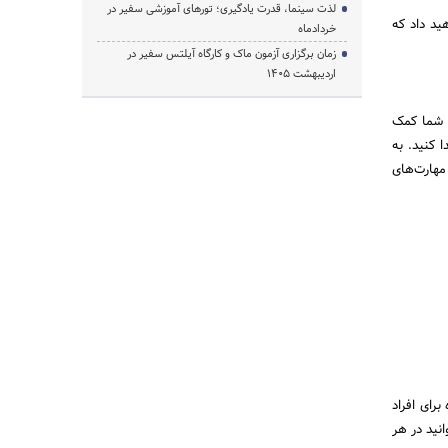
لذت سینما، قدرت یادگیری؛ تورهای آموزشی سفیر در
هید داد که
خردادماه
زمان برگزاری آزمون ماک و کارگاه آیلتس سفیر در
اردیبهشت 1405
 به شما کمک
 کنید. به
مهارت‌های
 برای افراد
نید در هر