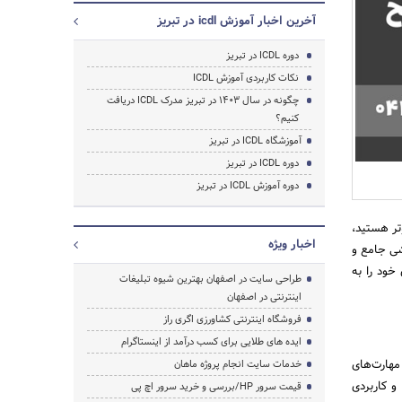
آخرین اخبار آموزش icdl در تبریز
دوره ICDL در تبریز
نکات کاربردی آموزش ICDL
چگونه در سال 1403 در تبریز مدرک ICDL دریافت
کنیم؟
آموزشگاه ICDL در تبریز
دوره ICDL در تبریز
دوره آموزش ICDL در تبریز
تر هستید،
اخبار ویژه
شی جامع و
جستجو
 خود را به
طراحی سایت در اصفهان بهترین شیوه تبلیغات
اینترنتی در اصفهان
فروشگاه اینترنتی کشاورزی اگری راز
ایده های طلایی برای کسب درآمد از اینستاگرام
ی‌کند تا مهارت‌های
خدمات سایت انجام پروژه ماهان
 کاربردی
قیمت سرور HP/بررسی و خرید سرور اچ پی