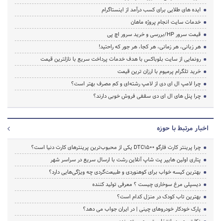
ایده های طلایی برای کسب درآمد از اینستاگرام
خدمات سایت انجام پروژه ماهان
قیمت سرور HP/بررسی و خرید سرور اچ پی
هر زبانی، هر زمانی، هر کجا، هر جور که راحتید!
رونمایی از سایت بلوباکس با هدف خدمات پرداخت سریع با نازلترین قیمت
خرید تلگرام پرمیوم با ارزان ترین قیمت
چرا لامپ ال ای دی از لامپ رشته‌ای و کم مصرف بهتر است؟
چرا پنل های ال ای دی سقفی فروش خوبی دارند؟
اخبار مرتبط با حوزه
چرا پرینتر کارت فارگو DTC1500 یکی از محبوب‌ترین پرینترهای کارت دنیا است؟
پتاری اولین هایپر پت شاپ آنلاین رشت با ارسال سریع در سراسر شهر
بهترین کیسه خواب برای کوهنوردی و طبیعت‌گردی چه ویژگی‌هایی دارد؟
دیسپلی مرغ سوخاری چیست ؟ معرفی تولید کننده
بهترین تاب کودک در منزل کدام است؟
پارک خودکار خودروهای چینی | در ایران جواب می دهد؟