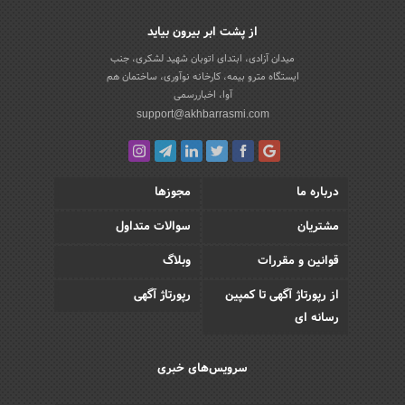
از پشت ابر بیرون بیاید
میدان آزادی، ابتدای اتوبان شهید لشکری، جنب
ایستگاه مترو بیمه، کارخانه نوآوری، ساختمان هم
آوا، اخباررسمی
support@akhbarrasmi.com
درباره ما
مجوزها
مشتریان
سوالات متداول
قوانین و مقررات
وبلاگ
از رپورتاژ آگهی تا کمپین
رپورتاژ آگهی
رسانه ای
سرویس‌های خبری