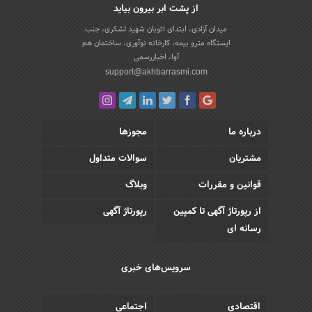
از پشت ابر بیرون بیاید
میدان آزادی، ابتدای اتوبان شهید لشکری، جنب
ایستگاه مترو بیمه، کارخانه نوآوری، ساختمان هم
آوا، اخباررسمی
support@akhbarrasmi.com
درباره ما
مجوزها
مشتریان
سوالات متداول
قوانین و مقررات
وبلاگ
از رپورتاژ آگهی تا کمپین
رپورتاژ آگهی
رسانه ای
سرویس‌های خبری
اقتصادی
اجتماعی