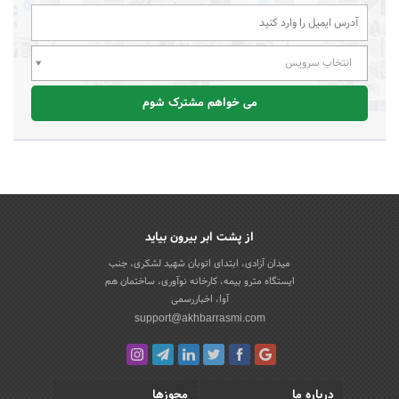
انتخاب سرویس
می خواهم مشترک شوم
از پشت ابر بیرون بیاید
میدان آزادی، ابتدای اتوبان شهید لشکری، جنب
ایستگاه مترو بیمه، کارخانه نوآوری، ساختمان هم
آوا، اخباررسمی
support@akhbarrasmi.com
درباره ما
مجوزها