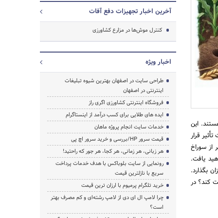
آخرین اخبار تجهیزات دفع آفات
کنترل موش‌ها در مزارع کشاورزی
اخبار ویژه
طراحی سایت در اصفهان بهترین شیوه تبلیغات
اینترنتی در اصفهان
فروشگاه اینترنتی کشاورزی اگری راز
ایده های طلایی برای کسب درآمد از اینستاگرام
جستجو
ستند. این
خدمات سایت انجام پروژه ماهان
أثیر قرار
قیمت سرور HP/بررسی و خرید سرور اچ پی
 از سوراخ
هر زبانی، هر زمانی، هر کجا، هر جور که راحتید!
هید یافت.
رونمایی از سایت بلوباکس با هدف خدمات پرداخت
ن بگذارد.
سریع با نازلترین قیمت
ت کند؟ در
خرید تلگرام پرمیوم با ارزان ترین قیمت
چرا لامپ ال ای دی از لامپ رشته‌ای و کم مصرف بهتر
است؟