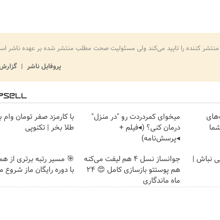
منتشر کننده را تایید می‌کند ولی مسئولیت صحت مطلب منتشر شده بر عهده ناشر اس
پروفایل ناشر
گزارش 
های
میخوای کمردردت رو "در منزل"
با کارمزد صفر تومان وام ب
شما
درمان کنی؟ (◂فیلم +
طلا بخر | تکنوپی
◂پرسش‌نامه)
یی نباش |
جوانساز نسل 4 هم لیفت می‌کنه
🎯 مسیر رتبه برتری از هم
هم پوستتو بازسازی کامل 😍 24
با دوره رایگان ماز شروع م
ماه ماندگاری