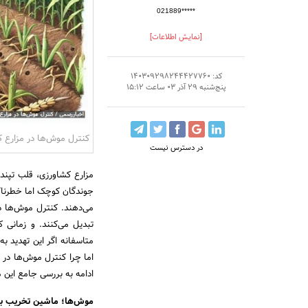
021889*****
[نمایش اطلاعات]
کد: 140309298244427760
پنج‌شنبه 29 آذر 03 ساعت 15:12
کنترل موش‌ها در مزارع 
در دسترس نیست
مزارع کشاورزی، قلب تپند
جوندگان کوچک اما خطرناک،
می‌دهند. کنترل موش‌ها د
تبدیل می‌کنند. و زمانی ک
متاسفانه اگر این تهدید ب
اما چرا کنترل موش‌ها در 
ادامه به بررسی جامع این م
موش‌ها؛ ماشین تخریب با ت