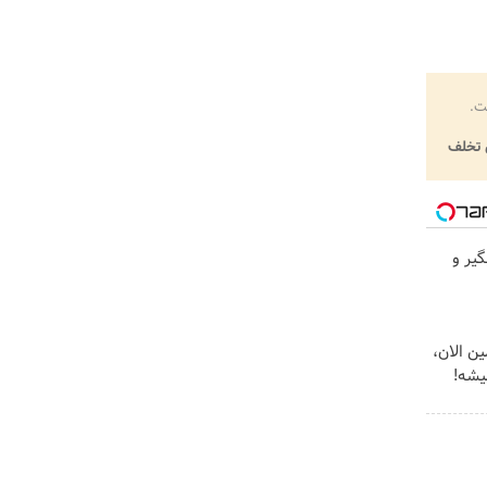
ت.
تخلف
گیر و
ین الان،
یشه!