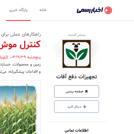
اخبار
خانه
پایگاه خبری
رسمی
-
راهکارهای عملی برای
منتشر کننده:
اخبار
کنترل موش‌
تایید
پنج‌شنبه 03/9/29
،
(اخبا
شده
زمین و محصولات، خسارات گس
شرکت‌ها،
و اقدامات پیشگیرانه، می‌ت
تجهیزات دفع آفات
سازمان‌ها
و
صفحه رسمی
روابط
دنبال کنید
عمومی‌ها
اطلاعات تماس