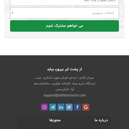
انتخاب سرویس
می خواهم مشترک شوم
از پشت ابر بیرون بیاید
میدان آزادی، ابتدای اتوبان شهید لشکری، جنب
ایستگاه مترو بیمه، کارخانه نوآوری، ساختمان هم
آوا، اخباررسمی
support@akhbarrasmi.com
درباره ما
مجوزها