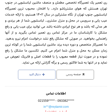
ری تعمیر یک تعمیرگاه تخصصی مطمئن و منصف ماشین لباسشویی در جنوب
تهران هستش که هوای مشتریاشو داره… با افتخار، محبوب ترین تعمیرگاه
لباسشویی جنوب تهران از نگاه مشترکین در سال ۱۴۰۲ هستیم، با ارائه خدمات
عیب یابی و سرویس در محل و منزل مشتری… لباسشویی شما از هر برندی و
هر مدلی که باشد و هر نوع ایرادی داشته باشد می توانید برای عیب یابی و رفع
مشکل با کارشناسان ما در مرکز تماس ری تعمیر تماس بگیرید و از آنها
راهنمایی بخواهید. در صورتی که مشکل رفع نشد درخواست اعزام نیرو بدهید.
ما تعمیرکار متخصص و دوره دیده برند ماشین لباسشویی شما را در کوتاه ترین
زمان ممکن به محل و منزل شما اعزام می کنیم. تکنسین ما مشکل را رفع
نموده و در صورت نیاز قطعه معیوب را با قطعات اصلی و فابریک تعویض می
نماید و در انتها به شما فاکتور رسمی و برگه گارانتی ارائه می نماید.
صفحه رسمی
دنبال کنید
اطلاعات تماس
-
021559*****
093382*****
in**@reytamir.com