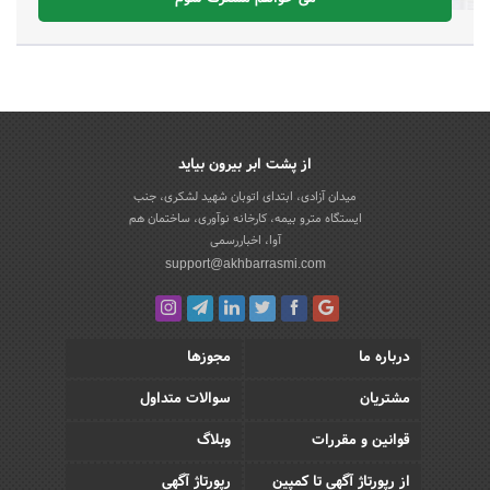
از پشت ابر بیرون بیاید
میدان آزادی، ابتدای اتوبان شهید لشکری، جنب
ایستگاه مترو بیمه، کارخانه نوآوری، ساختمان هم
آوا، اخباررسمی
support@akhbarrasmi.com
درباره ما
مجوزها
مشتریان
سوالات متداول
قوانین و مقررات
وبلاگ
از رپورتاژ آگهی تا کمپین
رپورتاژ آگهی