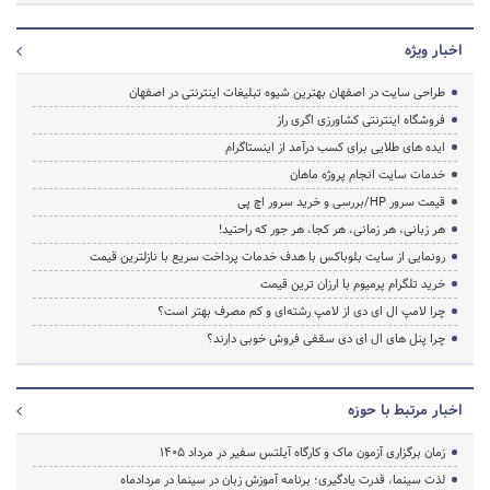
اخبار ویژه
طراحی سایت در اصفهان بهترین شیوه تبلیغات اینترنتی در اصفهان
فروشگاه اینترنتی کشاورزی اگری راز
ایده های طلایی برای کسب درآمد از اینستاگرام
خدمات سایت انجام پروژه ماهان
قیمت سرور HP/بررسی و خرید سرور اچ پی
هر زبانی، هر زمانی، هر کجا، هر جور که راحتید!
رونمایی از سایت بلوباکس با هدف خدمات پرداخت سریع با نازلترین قیمت
خرید تلگرام پرمیوم با ارزان ترین قیمت
چرا لامپ ال ای دی از لامپ رشته‌ای و کم مصرف بهتر است؟
چرا پنل های ال ای دی سقفی فروش خوبی دارند؟
اخبار مرتبط با حوزه
زمان برگزاری آزمون ماک و کارگاه آیلتس سفیر در مرداد 1405
لذت سینما، قدرت یادگیری؛ برنامه آموزش زبان در سینما در مردادماه