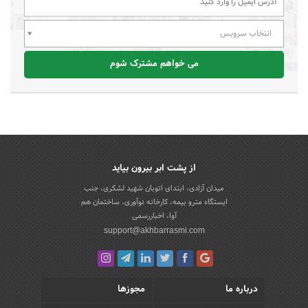
انتخاب سرویس
می خواهم مشترک شوم
از پشت ابر بیرون بیاید
میدان آزادی، ابتدای اتوبان شهید لشکری، جنب
ایستگاه مترو بیمه، کارخانه نوآوری، ساختمان هم
آوا، اخباررسمی
support@akhbarrasmi.com
درباره ما
مجوزها