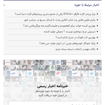
اخبار مرتبط با حوزه
چرا پرینتر کارت فارگو DTC1500 یکی از محبوب‌ترین پرینترهای کارت دنیا است؟
پتاری اولین هایپر پت شاپ آنلاین رشت با ارسال سریع در سراسر شهر
بهترین کیسه خواب برای کوهنوردی و طبیعت‌گردی چه ویژگی‌هایی دارد؟
دیسپلی مرغ سوخاری چیست ؟ معرفی تولید کننده
بهترین تاب کودک در منزل کدام است؟
پارک خودکار خودروهای چینی | در ایران جواب می دهد؟
نکات مهم در انتخاب تسمه بسته بندی
خبرنامه اخبار رسمی
اخبار را با توجه به حوزه موردنظر
در ایمیل خود دریافت کنید