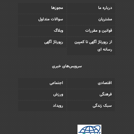
درباره ما
مجوزها
مشتریان
سوالات متداول
قوانین و مقررات
وبلاگ
از رپورتاژ آگهی تا کمپین
رپورتاژ آگهی
رسانه ای
سرویس‌های خبری
اقتصادی
اجتماعی
فرهنگی
ورزش
سبک زندگی
رویداد