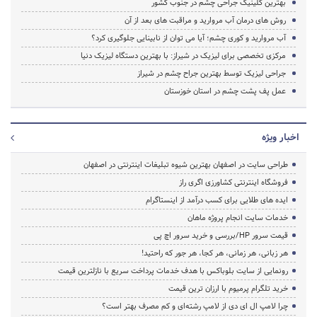
بهترین کلینیک جراحی چشم در جنوب کشور
روش های درمان آب مروارید و مراقبت های بعد از آن
آب مروارید و کوری چشم؛ آیا می توان از نابینایی جلوگیری کرد؟
مرکزی تخصصی برای لیزیک در شیراز: با بهترین دستگاه لیزیک دنیا
جراحی لیزیک توسط بهترین جراح چشم در شیراز
عمل پف پشت چشم در استان خوزستان
اخبار ویژه
طراحی سایت در اصفهان بهترین شیوه تبلیغات اینترنتی در اصفهان
فروشگاه اینترنتی کشاورزی اگری راز
ایده های طلایی برای کسب درآمد از اینستاگرام
خدمات سایت انجام پروژه ماهان
قیمت سرور HP/بررسی و خرید سرور اچ پی
هر زبانی، هر زمانی، هر کجا، هر جور که راحتید!
رونمایی از سایت بلوباکس با هدف خدمات پرداخت سریع با نازلترین قیمت
خرید تلگرام پرمیوم با ارزان ترین قیمت
چرا لامپ ال ای دی از لامپ رشته‌ای و کم مصرف بهتر است؟