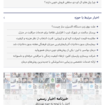
چرا پنل های ال ای دی سقفی فروش خوبی دارند؟
اخبار مرتبط با حوزه
علت بوق زدن دستگاه اکسیژن ساز چیست؟
پرستار سالمند در شهرک غرب | افزایش تقاضا برای خدمات مراقبت در منزل
مقایسه قیمت ایمپلنت کره ای و اروپایی؛ قدرت انتخاب از نظر هزینه و کیفیت
بیمارستان بدون دخانیات آذربایجان‌غربی میزبان فرهنگی هفته بدون دخانیات شد
درمان بواسیر با لیزر؛ یکی از روش‌های نوین درمان هموروئید
شرکت پرستاری پارسیان کلین؛ ارتقاء کیفیت زندگی با مراقبتی حرفه‌ای و دلسوزانه
ارائه خدمات تخصصی و زیبایی دندانپزشکی با جدیدترین روش‌های درمان
خبرنامه اخبار رسمی
اخبار را با توجه به حوزه موردنظر