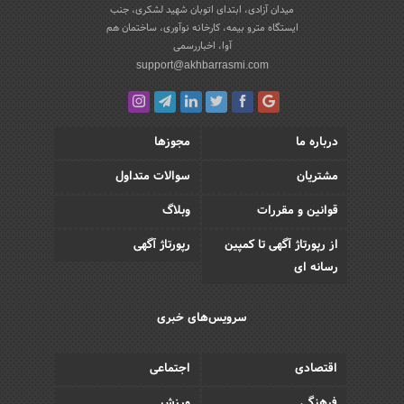
میدان آزادی، ابتدای اتوبان شهید لشکری، جنب
ایستگاه مترو بیمه، کارخانه نوآوری، ساختمان هم
آوا، اخباررسمی
support@akhbarrasmi.com
درباره ما
مجوزها
مشتریان
سوالات متداول
قوانین و مقررات
وبلاگ
از رپورتاژ آگهی تا کمپین
رپورتاژ آگهی
رسانه ای
سرویس‌های خبری
اقتصادی
اجتماعی
فرهنگی
ورزش