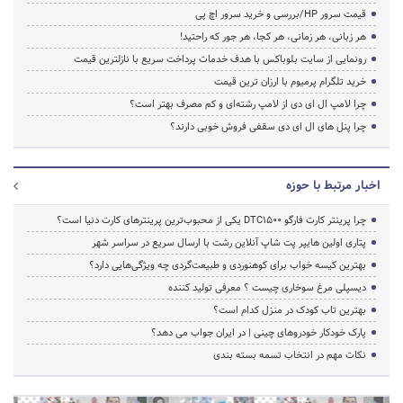
قیمت سرور HP/بررسی و خرید سرور اچ پی
هر زبانی، هر زمانی، هر کجا، هر جور که راحتید!
رونمایی از سایت بلوباکس با هدف خدمات پرداخت سریع با نازلترین قیمت
خرید تلگرام پرمیوم با ارزان ترین قیمت
چرا لامپ ال ای دی از لامپ رشته‌ای و کم مصرف بهتر است؟
چرا پنل های ال ای دی سقفی فروش خوبی دارند؟
اخبار مرتبط با حوزه
چرا پرینتر کارت فارگو DTC1500 یکی از محبوب‌ترین پرینترهای کارت دنیا است؟
پتاری اولین هایپر پت شاپ آنلاین رشت با ارسال سریع در سراسر شهر
بهترین کیسه خواب برای کوهنوردی و طبیعت‌گردی چه ویژگی‌هایی دارد؟
دیسپلی مرغ سوخاری چیست ؟ معرفی تولید کننده
بهترین تاب کودک در منزل کدام است؟
پارک خودکار خودروهای چینی | در ایران جواب می دهد؟
نکات مهم در انتخاب تسمه بسته بندی