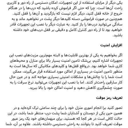
یکی دیگر از مزایای استفاده از این تجهیزات، امکان دسترسی از راه دور و کاربری
راحت آن‌ها است. چرا که حتی اگر فراموش کرده باشید که درب‌ها را در هنگام
خروج از خانه قفل کنید، دیگر لازم نیست که بازگردید و آن‌ها را قفل کنید.
هم‌چنین در صورت فراموشی دسته کلیدها دیگر پشت در نخواهید ماند و به
سادگی می‌توانید درب‌ها را باز کنید. به عبارت دیگر با نصب این تجهیزات قادر
خواهید بود تا از راه دور کنترل کامل و دقیقی بر قفل درب‌های خود داشته
باشید.
افزایش امنیت
اگر بخواهیم به یکی از بهترین قابلیت‌ها و البته مهم‌ترین مزیت‌های نصب این
تجهیزات اشاره کنیم، بی‌شک تامین امنیت بسیار بالا برای منازل و محیط‌های
کاری شما خواهد بود. درواقع قفل‌ها و کلیدهای مکانیکی که سال‌ها است به
منظور تامین امنیت در بسیاری از اماکن مورد استفاده قرار می‌گیرند، ممکن
است شما را با چالش‌ها و مشکلات امنیتی بسیاری مواجه کند و در عین حال
کار سارقین راحت‌تر کنند. اما با نصب این تجهیزات می‌توانید نرخ سرقت را به
صورت چشم‌گیری کاهش دهید و امنیت اماکن خود را بالا ببرید.
تعریف رمز موقت
تصور کنید برا انجام اموری منزل خود را برای چند ساعتی ترک کرده‌اید و در
همین حین یکی از دوستان و آشنایان شما پشت درب منتظر شما باشد، در این
حالت کافی است در هر کجا که هستید، برای میهمان‌های خود یک رمز عبور
موقت تعریف کنید تا بتوانند به راحتی دسترسی داشته باشند. علاوه بر آن، شما