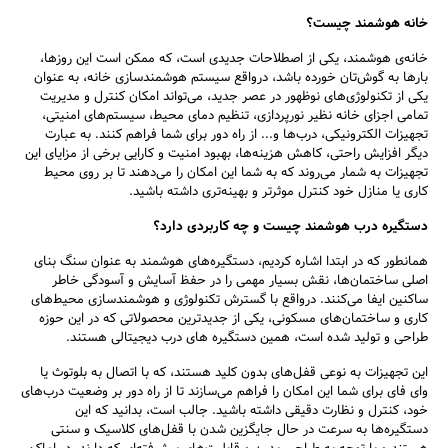
خانه هوشمند چیست؟
خانه‌ی هوشمند، یکی از اصطلاحات جدیدی است، که ممکن است این روزها،
بارها به گوش‌تان خورده باشد، درواقع سیستم هوشمندسازی خانه، به عنوان
یکی از تکنولوژی‌های نوظهور در عصر جدید، می‌تواند امکان کنترل و مدیریت
تمامی اجزای خانه نظیر نورپردازی، تنظیم دمای محیط، سیستم‌های امنیتی،
تجهیزات الکترونیکی، درب‌ها و... از راه دور برای شما فراهم کنند. به عبارت
دیگر افزایش راحتی، کاهش هزینه‌ها، بهبود امنیت و کارایی برخی از مزایای این
تجهیزات به شمار می‌روند که به شما این امکان را می‌دهند تا بر روی محیط
کاری یا منازل خود کنترل موثر‌تر و بهینه‌تری داشته باشید.
دستگیره درب هوشمند چیست و چه کاربردی دارد؟
همانطور که در ابتدا اشاره کردیم، دستگیره‌های هوشمند به عنوان سنگ بنای
اصلی ساختمان‌ها، نقش بسیار مهمی را در حفظ آسایش و آسودگی خاطر
ساکنین ایفا می‌کنند. درواقع با گسترش تکنولوژی و هوشمندسازی محیط‌های
کاری و ساختمان‌های مسکونی، یکی از جدیدترین محصولاتی که در این حوزه
طراحی و تولید شده است، همین دستگیره های درب دیجیتالی هستند.
این تجهیزات به نوعی قفل‌های بدون کلید هستند، که با اتصال به بلوتوث یا
جستجو
وای فای برای شما این امکان را فراهم می‌سازند تا از راه دور بر وضعیت درب‌های
خود، کنترل و نظارت دقیقی داشته باشید. جالب است، بدانید که این
دستگیره‌ها به سرعت در حال جایگزین شدن با قفل‌های کلاسیک و سنتی