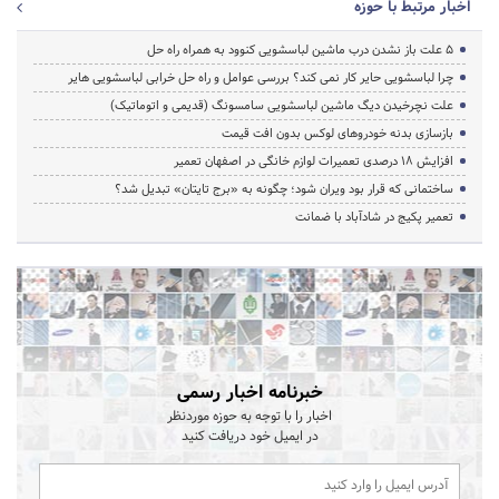
اخبار مرتبط با حوزه
5 علت باز نشدن درب ماشین لباسشویی کنوود به همراه راه حل
چرا لباسشویی حایر کار نمی کند؟ بررسی عوامل و راه حل خرابی لباسشویی هایر
علت نچرخیدن دیگ ماشین لباسشویی سامسونگ (قدیمی و اتوماتیک)
بازسازی بدنه خودروهای لوکس بدون افت قیمت
افزایش ۱۸ درصدی تعمیرات لوازم خانگی در اصفهان تعمیر
ساختمانی که قرار بود ویران شود؛ چگونه به «برج تایتان» تبدیل شد؟
تعمیر پکیج در شادآباد با ضمانت
خبرنامه اخبار رسمی
اخبار را با توجه به حوزه موردنظر
در ایمیل خود دریافت کنید