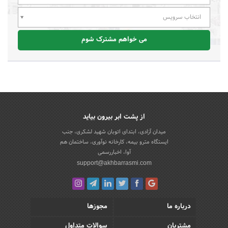
انتخاب سرویس
می خواهم مشترک شوم
از پشت ابر بیرون بیاید
میدان آزادی، ابتدای اتوبان شهید لشکری، جنب
ایستگاه مترو بیمه، کارخانه نوآوری، ساختمان هم
آوا، اخباررسمی
support@akhbarrasmi.com
درباره ما
مجوزها
مشتریان
سوالات متداول