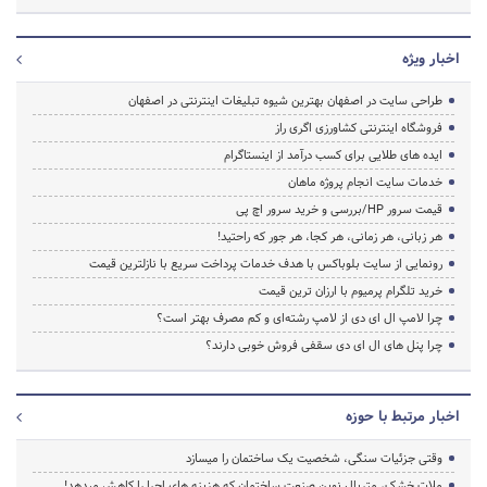
اخبار ویژه
طراحی سایت در اصفهان بهترین شیوه تبلیغات اینترنتی در اصفهان
فروشگاه اینترنتی کشاورزی اگری راز
ایده های طلایی برای کسب درآمد از اینستاگرام
خدمات سایت انجام پروژه ماهان
قیمت سرور HP/بررسی و خرید سرور اچ پی
هر زبانی، هر زمانی، هر کجا، هر جور که راحتید!
رونمایی از سایت بلوباکس با هدف خدمات پرداخت سریع با نازلترین قیمت
خرید تلگرام پرمیوم با ارزان ترین قیمت
چرا لامپ ال ای دی از لامپ رشته‌ای و کم مصرف بهتر است؟
چرا پنل های ال ای دی سقفی فروش خوبی دارند؟
اخبار مرتبط با حوزه
وقتی جزئیات سنگی، شخصیت یک ساختمان را میسازد
ملات خشک، متریال نوین صنعت ساختمان که هزینه‌ های اجرا را کاهش میدهد!