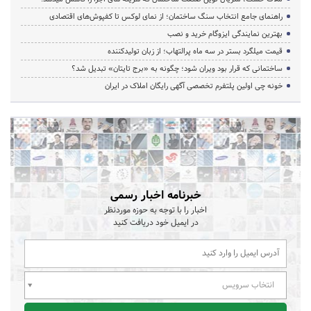
راهنمای جامع انتخاب سنگ ساختمان؛ از نمای لوکس تا کفپوش‌های اقتصادی
بهترین نمایندگی ایزوگام خرید و نصب
قیمت میلگرد بستر در سه ماه پرالتهاب؛ از زبان تولیدکننده
ساختمانی که قرار بود ویران شود؛ چگونه به «برج تایتان» تبدیل شد؟
خونه چی اولین پلتفرم تخصصی آگهی رایگان املاک در ایران
خبرنامه اخبار رسمی
اخبار را با توجه به حوزه موردنظر
در ایمیل خود دریافت کنید
انتخاب سرویس