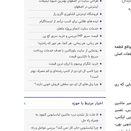
ینال
طراحی سایت در اصفهان بهترین شیوه تبلیغات
جستجو
اینترنتی در اصفهان
ه
فروشگاه اینترنتی کشاورزی اگری راز
ایده های طلایی برای کسب درآمد از اینستاگرام
خدمات سایت انجام پروژه ماهان
قیمت سرور HP/بررسی و خرید سرور اچ پی
هر زبانی، هر زمانی، هر کجا، هر جور که راحتید!
واقع قطعه
رونمایی از سایت بلوباکس با هدف خدمات پرداخت
طعات اصلی
سریع با نازلترین قیمت
خرید تلگرام پرمیوم با ارزان ترین قیمت
چرا لامپ ال ای دی از لامپ رشته‌ای و کم مصرف بهتر
است؟
ایی که ری
چرا پنل های ال ای دی سقفی فروش خوبی دارند؟
میر ماشین
اخبار مرتبط با حوزه
س، تعمیر
5 علت باز نشدن درب ماشین لباسشویی کنوود به
ویی اپکس،
همراه راه حل
شویی بهی،
چرا لباسشویی حایر کار نمی کند؟ بررسی عوامل و راه