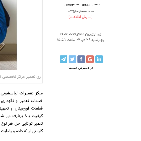
-
021559*****
093382*****
in**@reytamir.com
[نمایش اطلاعات]
کد: 140310238271925857
چهارشنبه 26 دی 03 ساعت 15:59
در دسترس نیست
ری تعمیر مرکز تخصصی تع
مرکز تعمیرات لباسشویی 
خدمات تعمیر و نگهداری 
قطعات اورجینال و تجهی
کیفیت بالا برطرف می ‌شود
تعمیر توانایی حل هر نوع م
گارانتی ارائه داده و رضایت 