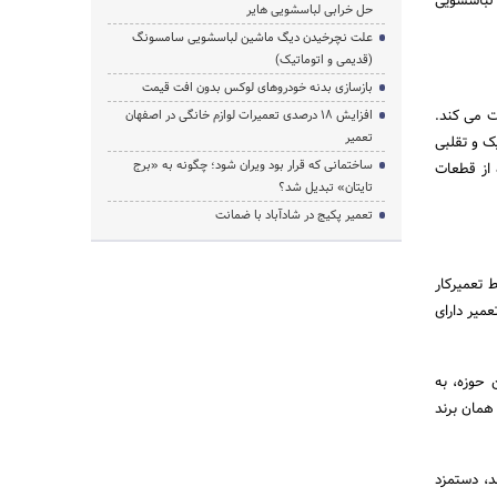
 لباسشویی
حل خرابی لباسشویی هایر
علت نچرخیدن دیگ ماشین لباسشویی سامسونگ
(قدیمی و اتوماتیک)
بازسازی بدنه خودروهای لوکس بدون افت قیمت
ت می کند.
افزایش ۱۸ درصدی تعمیرات لوازم خانگی در اصفهان
تعمیر
ک و تقلبی
ساختمانی که قرار بود ویران شود؛ چگونه به «برج
 از قطعات
تایتان» تبدیل شد؟
تعمیر پکیج در شادآباد با ضمانت
 تعمیرکار
میر دارای
 حوزه، به
همان برند
د، دستمزد