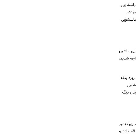
باسشویی
آموزش
لباسشویی
اری ماشین
اجه شدید،
یزد بدنه
شویی
یدن دیگ
 ری تعمیر
ئه داده و