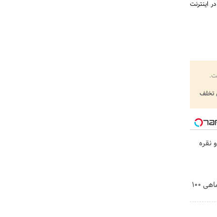
ر اینترنت
ت.
تخلف
 نقره
3000 گیگ اینترنت؛ فقط ماهی 100