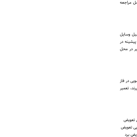
ه محل مراجعه
بیل وسایل
پیشینه در
یر در محل
ویی در فاز
ند، تعمیر
ی تعویض
یی تعویض
یض برد