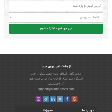
انتخاب سرویس
می خواهم مشترک شوم
از پشت ابر بیرون بیاید
میدان آزادی، ابتدای اتوبان شهید لشکری، جنب
ایستگاه مترو بیمه، کارخانه نوآوری، ساختمان هم
آوا، اخباررسمی
support@akhbarrasmi.com
درباره ما
مجوزها