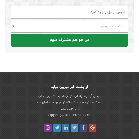
انتخاب سرویس
می خواهم مشترک شوم
از پشت ابر بیرون بیاید
میدان آزادی، ابتدای اتوبان شهید لشکری، جنب
ایستگاه مترو بیمه، کارخانه نوآوری، ساختمان هم
آوا، اخباررسمی
support@akhbarrasmi.com