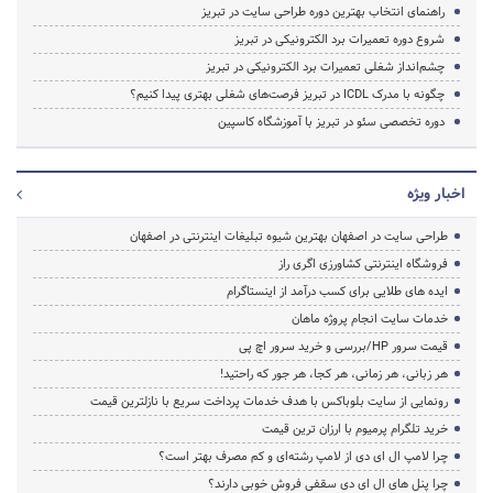
راهنمای انتخاب بهترین دوره طراحی سایت در تبریز
شروع دوره تعمیرات برد الکترونیکی در تبریز
چشم‌انداز شغلی تعمیرات برد الکترونیکی در تبریز
چگونه با مدرک ICDL در تبریز فرصت‌های شغلی بهتری پیدا کنیم؟
دوره تخصصی سئو در تبریز با آموزشگاه کاسپین
اخبار ویژه
طراحی سایت در اصفهان بهترین شیوه تبلیغات اینترنتی در اصفهان
فروشگاه اینترنتی کشاورزی اگری راز
ایده های طلایی برای کسب درآمد از اینستاگرام
خدمات سایت انجام پروژه ماهان
قیمت سرور HP/بررسی و خرید سرور اچ پی
هر زبانی، هر زمانی، هر کجا، هر جور که راحتید!
رونمایی از سایت بلوباکس با هدف خدمات پرداخت سریع با نازلترین قیمت
خرید تلگرام پرمیوم با ارزان ترین قیمت
چرا لامپ ال ای دی از لامپ رشته‌ای و کم مصرف بهتر است؟
چرا پنل های ال ای دی سقفی فروش خوبی دارند؟