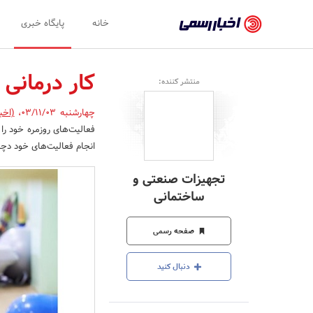
اخبار
خانه
پایگاه خبری
رسمی
-
کار درمانی
منتشر کننده:
اخبار
چهارشنبه 03/11/03
،
(اخب
تایید
فعالیت‌های روزمره خود را 
شده
انجام فعالیت‌های خود دچا
شرکت‌ها،
تجهیزات صنعتی و
سازمان‌ها
ساختمانی
و
صفحه رسمی
روابط
عمومی‌ها
دنبال کنید