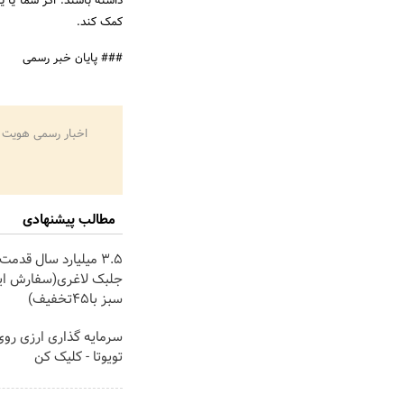
داشته باشند. اگر شما یا ی
کمک کند.
### پایان خبر رسمی
اخبار رسمی هویت 
مطالب پیشنهادی
۳.۵ میلیارد سال قدمت
جلبک لاغری(سفارش ای
سبز با45تخفیف)
سرمایه گذاری ارزی رو
تویوتا - کلیک کن