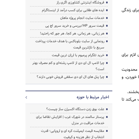
فروشگاه اینترنتی کشاورزی اگری راز
برای زندگی
ایده های طلایی برای کسب درآمد از اینستاگرام
خدمات سایت انجام پروژه ماهان
قیمت سرور HP/بررسی و خرید سرور اچ پی
هر زبانی، هر زمانی، هر کجا، هر جور که راحتید!
رونمایی از سایت بلوباکس با هدف خدمات پرداخت
سریع با نازلترین قیمت
لازم برای
خرید تلگرام پرمیوم با ارزان ترین قیمت
چرا لامپ ال ای دی از لامپ رشته‌ای و کم مصرف بهتر
ر محدودیت
است؟
 خوردن، و
چرا پنل های ال ای دی سقفی فروش خوبی دارند؟
بخشند.
اخبار مرتبط با حوزه
می‌کند تا
علت بوق زدن دستگاه اکسیژن ساز چیست؟
پرستار سالمند در شهرک غرب | افزایش تقاضا برای
خدمات مراقبت در منزل
مقایسه قیمت ایمپلنت کره ای و اروپایی؛ قدرت
انتخاب از نظر هزینه و کیفیت