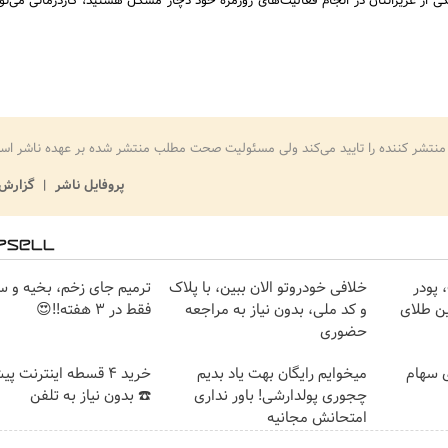
کی از عزیزانتان در انجام فعالیت‌های روزمره خود دچار مشکل هستید، کاردرمانی می‌توا
منتشر کننده را تایید می‌کند ولی مسئولیت صحت مطلب منتشر شده بر عهده ناشر اس
پروفایل ناشر
گزارش 
، پودر
خلافی خودروتو الان ببین، با پلاک
ترمیم جای زخم، بخیه و 
ن طلای
و کد ملی، بدون نیاز به مراجعه
فقط در 3 هفته!!😍
حضوری
ی سهام
میخوایم رایگان بهت یاد بدیم
خرید 4 قسطه اینترنت پ
چجوری پولدارشی! باور نداری
☎️ بدون نیاز به تلفن
امتحانش مجانیه