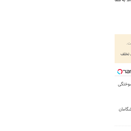
ند به شما
ت.
تخلف
سوختگی
یشگامان