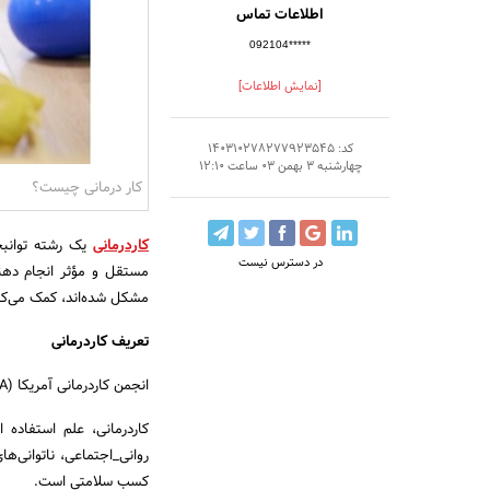
اطلاعات تماس
092104*****
[نمایش اطلاعات]
کد: 140310278277923545
چهارشنبه 3 بهمن 03 ساعت 12:10
کار درمانی چیست؟
کاردرمانی
یک رشته توانبخ
در دسترس نیست
مستقل و مؤثر انجام دهند.
مشکل شده‌اند، کمک می‌کن
تعریف کاردرمانی
انجمن کاردرمانی آمریکا (AOTA) در سال ۱۹۸۱، کاردرمانی را اینگونه تعریف کرد:
کاردرمانی، علم استفاده 
روانی_اجتماعی، ناتوانی‌ه
کسب سلامتی است.