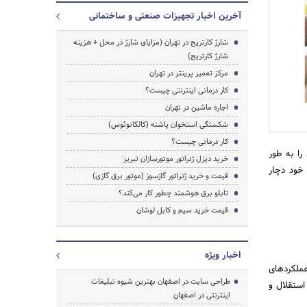
آخرین اخبار تجهیزات صنعتی و ساختمانی
شارژ کارتریج در تهران (مزایای شارژ در محل + هزینه
شارژ کارتریج)
مرکز تعمیر پرینتر در تهران
کار درمانی اینترنتی چیست؟
اجاره ماشین در تهران
شکستگی استخوان پاشنه (کالکانوئوس)
کار درمانی چیست؟
را به طور
خرید دیزل ژنراتور موتورسازان تبریز
جستجو
 خود دچار
قیمت و خرید ژنراتور گازسوز (موتور برق گازی)
تابلو برق هوشمند چطور کار می‌کند؟
قیمت خرید سیم و کابل لوشان
اخبار ویژه
عملکردهای
طراحی سایت در اصفهان بهترین شیوه تبلیغات
استقلال و
اینترنتی در اصفهان