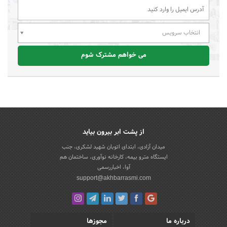
انتخاب سرویس
می خواهم مشترک شوم
از پشت ابر بیرون بیاید
میدان آزادی، ابتدای اتوبان شهید لشکری، جنب
ایستگاه مترو بیمه، کارخانه نوآوری، ساختمان هم
آوا، اخباررسمی
support@akhbarrasmi.com
درباره ما
مجوزها