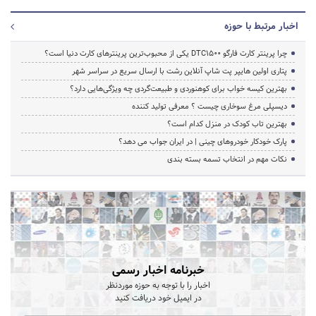
اخبار مرتبط با حوزه
چرا پرینتر کارت فارگو DTC1500 یکی از محبوب‌ترین پرینترهای کارت دنیا است؟
پتاری اولین هایپر پت شاپ آنلاین رشت با ارسال سریع در سراسر شهر
بهترین کیسه خواب برای کوهنوردی و طبیعت‌گردی چه ویژگی‌هایی دارد؟
دیسپلی مرغ سوخاری چیست ؟ معرفی تولید کننده
بهترین تاب کودک در منزل کدام است؟
پارک خودکار خودروهای چینی | در ایران جواب می دهد؟
نکات مهم در انتخاب تسمه بسته بندی
خبرنامه اخبار رسمی
اخبار را با توجه به حوزه موردنظر
در ایمیل خود دریافت کنید