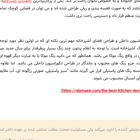
عضای خانواده و به خصوص بانوان راحت تر کند. یکی از پرکاربردترین
تجهیزات آشپزخانه
، 
شد که به صورت قفسه بندی و ریلی طراحی شده اند و می توان در فضایی کوچک تما
ورت منظم قرار داد و دسترسی راحت تری داشت.
اسیون داخلی و طراحی فضای آشپزخانه مهم ترین نکته ای که در اولین نظر مورد توجه ا
رنگ آشپزخانه است. با توجه به اعلام پنتون چند رنگ بسیار پرطرفدار برای سال جدید می
ر واقع رنگ موکا می باشد. همانطور که می دانید رنگ موکا یا به عبارت دیگر قهوه ای 
جزو رنگ های محبوب و ماندگار در طراحی دکوراسیون داخلی می باشد. اما علاوه 
ته رنگ های پاستیلی قرار می گیرند مانند “سبز پاستیلی، صورتی رژگونه ای، آب ملایم
های امسال محسوب می شوند.
https://olamaee.com/the-best-kitchen-desi
منتشر کننده را تایید می‌کند ولی مسئولیت صحت مطلب منتشر شده بر عهده ناشر اس