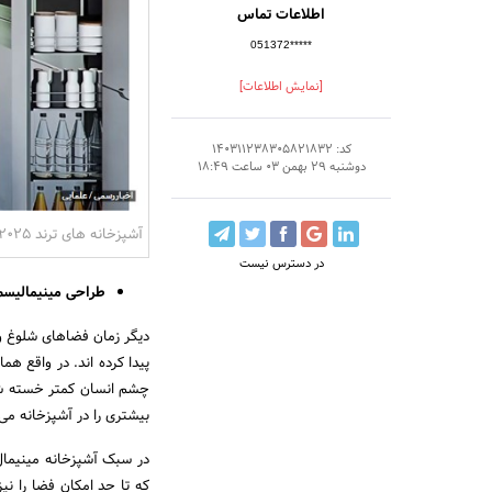
اطلاعات تماس
051372*****
[نمایش اطلاعات]
کد: 140311238305821832
دوشنبه 29 بهمن 03 ساعت 18:49
آشپزخانه های ترند 2025
در دسترس نیست
طراحی مینیمالیسم
دیگر زمان فضاهای شلوغ 
پیدا کرده اند. در واقع ه
چشم انسان کمتر خسته شود 
بیشتری را در آشپزخانه می
در سبک آشپزخانه مینیمال
که تا حد امکان فضا را نیز