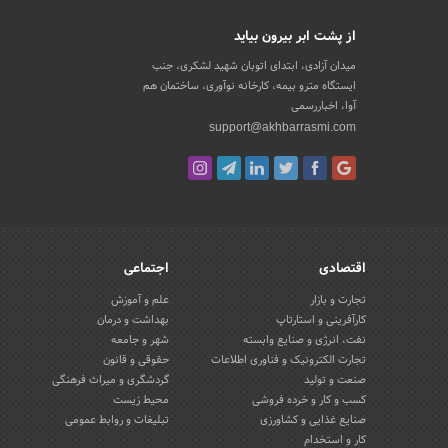
از پشت ابر بیرون بیاید
میدان آزادی، ابتدای اتوبان شهید لشکری، جنب
ایستگاه مترو بیمه، کارخانه نوآوری، ساختمان هم
آوا، اخباررسمی
support@akhbarrasmi.com
اقتصادی
اجتماعی
تجارت و بازار
علم و آموزش
کارآفرینی و استارتاپ
بهداشت و درمان
نفت، انرژی و صنایع وابسته
شهر و جامعه
تجارت الکترونیک و فناوری اطلاعات
حقوقی و قانون
صنعت و تولید
گردشگری و میراث فرهنگی
کسب و کار و خرده فروشی
محیط زیست
صنایع غذایی و کشاورزی
تبلیغات و روابط عمومی
کار و استخدام