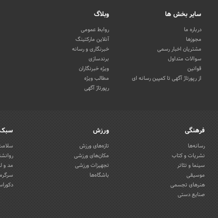
سایر بخش ها
وبلاگ
درباره ما
روابط عمومی
مجوزها
آنلاین مارکتینگ
مشتریان اخبار رسمی
خبرنگاری و رسانه
سوالات متداول
برندسازی
قوانین
ویژه خبرنگاران
از رپورتاژ آگهی تا کمپین رسانه ای
مطالب ویژه
رپورتاژ آگهی
فرهنگی
ورزش
سبک 
رسانه‌ها
تازه‌های ورزش
سلامت 
نشریات و کتاب
مکان‌های ورزشی
روانشن
سینما و تئاتر
تجهیزات ورزشی
مد و ل
موسیقی
باشگاه‌ها
سرگرمی
هنرهای تجسمی
دکوراس
صنایع دستی