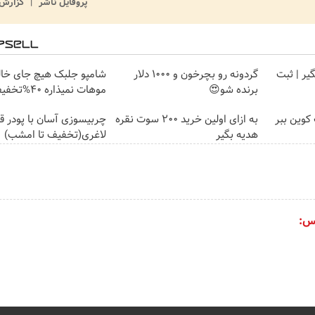
پروفایل ناشر
گزارش 
گیر | ثبت
گردونه رو بچرخون و 1000 دلار
شامپو جلبک هیچ جای خال
برنده شو😍
موهات نمیذاره 40%تخفیف
کوین ببر
به ازای اولین خرید 200 سوت نقره
چربیسوزی آسان با پودر ق
هدیه بگیر
لاغری(تخفیف تا امشب)
س: