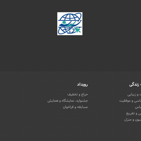
زندگی
رویداد
و زیبایی
حراج و تخفیف
اسی و موفقیت
جشنواره، نمایشگاه و همایش
باس
مسابقه و فراخوان
 و تفریح
یون و منزل