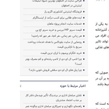
طراحی سایت در اصفهان بهترین شیوه تبلیغات
اینترنتی در اصفهان
فروشگاه اینترنتی کشاورزی اگری راز
ایده های طلایی برای کسب درآمد از اینستاگرام
ه یکی از
خدمات سایت انجام پروژه ماهان
 آشپزخانه
قیمت سرور HP/بررسی و خرید سرور اچ پی
 افراد می
هر زبانی، هر زمانی، هر کجا، هر جور که راحتید!
اند تاثیر
رونمایی از سایت بلوباکس با هدف خدمات پرداخت
های غذایی
سریع با نازلترین قیمت
خرید تلگرام پرمیوم با ارزان ترین قیمت
چرا لامپ ال ای دی از لامپ رشته‌ای و کم مصرف بهتر
است؟
چرا پنل های ال ای دی سقفی فروش خوبی دارند؟
 صورتی که
 بر آن در
حیط باشد
اخبار مرتبط با حوزه
نقش مبلمان اداری در برندینگ تأثیر چیدمان دفتر کار
بر جذب اعتماد مشتریان
نه است که
راهنمای نگهداری و تمیزکاری مبلمان اداری چگونه عمر