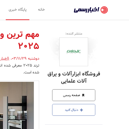
اخبار
خانه
پایگاه خبری
رسمی
-
مهم ترین و
منتشر کننده:
اخبار
2025
تایید
شده
دوشنبه 03/11/29
،
(اخبار
شرکت‌ها،
شده است.
فروشگاه ابزارآلات و یراق
سازمان‌ها
آلات علمایی
و
صفحه رسمی
روابط
عمومی‌ها
دنبال کنید