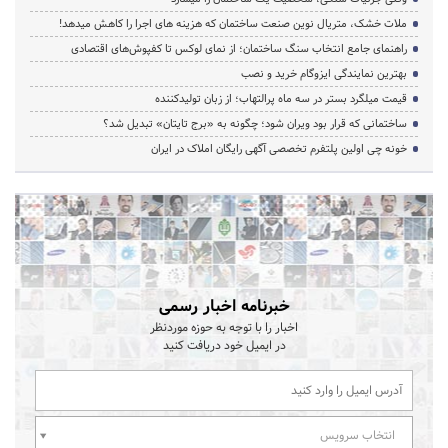
ملات خشک، متریال نوین صنعت ساختمان که هزینه‌ های اجرا را کاهش میدهد!
راهنمای جامع انتخاب سنگ ساختمان؛ از نمای لوکس تا کفپوش‌های اقتصادی
بهترین نمایندگی ایزوگام خرید و نصب
قیمت میلگرد بستر در سه ماه پرالتهاب؛ از زبان تولیدکننده
ساختمانی که قرار بود ویران شود؛ چگونه به «برج تایتان» تبدیل شد؟
خونه چی اولین پلتفرم تخصصی آگهی رایگان املاک در ایران
خبرنامه اخبار رسمی
اخبار را با توجه به حوزه موردنظر
در ایمیل خود دریافت کنید
انتخاب سرویس