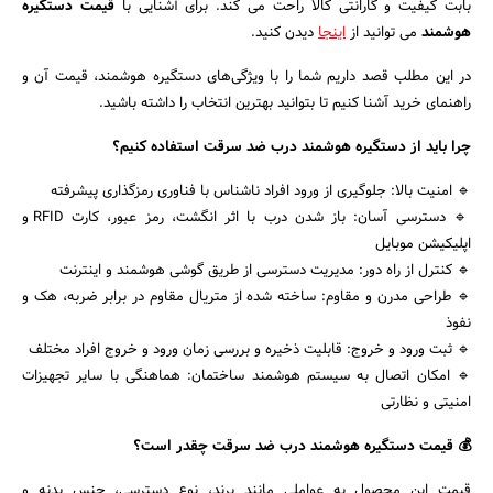
بابت کیفیت و گارانتی کالا راحت می کند. برای آشنایی با
قیمت دستگیره
هوشمند
می توانید از
اینجا
دیدن کنید.
در این مطلب قصد داریم شما را با ویژگی‌های دستگیره هوشمند، قیمت آن و
راهنمای خرید آشنا کنیم تا بتوانید بهترین انتخاب را داشته باشید.
چرا باید از دستگیره هوشمند درب ضد سرقت استفاده کنیم؟
🔹 امنیت بالا: جلوگیری از ورود افراد ناشناس با فناوری رمزگذاری پیشرفته
🔹 دسترسی آسان: باز شدن درب با اثر انگشت، رمز عبور، کارت RFID و
اپلیکیشن موبایل
🔹 کنترل از راه دور: مدیریت دسترسی از طریق گوشی هوشمند و اینترنت
🔹 طراحی مدرن و مقاوم: ساخته شده از متریال مقاوم در برابر ضربه، هک و
نفوذ
🔹 ثبت ورود و خروج: قابلیت ذخیره و بررسی زمان ورود و خروج افراد مختلف
جستجو
🔹 امکان اتصال به سیستم هوشمند ساختمان: هماهنگی با سایر تجهیزات
امنیتی و نظارتی
💰 قیمت دستگیره هوشمند درب ضد سرقت چقدر است؟
قیمت این محصول به عواملی مانند برند، نوع دسترسی، جنس بدنه و