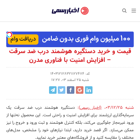
بازگشت
بازگشت
بازگشت
بازگشت
بازگشت
بازگشت
بازگشت
اخبار
رسمی
صفحه نخست پایگاه خبری
صفحه نخست ورزش
صفحه نخست رویداد
صفحه نخست فرهنگی
صفحه نخست اقتصادی
صفحه نخست اجتماعی
صفحه نخست سبک زندگی
-
اقتصادی
رسانه‌ها
تجارت و بازار
علم و آموزش
تازه‌های ورزش
حراج و تخفیف
سلامت و زیبایی
اخبار
اجتماعی
نشریات و کتاب
بهداشت و درمان
مکان‌های ورزشی
کارآفرینی و استارتاپ
روانشناسی و موفقیت
جشنواره، نمایشگاه و هما
قیمت و خرید دستگیره هوشمند درب ضد سرقت
تایید
– افزایش امنیت با فناوری مدرن
شده
فرهنگی
مد و لباس
سینما و تئاتر
شهر و جامعه
تجهیزات ورزشی
مسابقه و فراخوان
نفت، انرژی و صنایع وابسته
شرکت‌ها،
کد: 140312128321127484
ورزش
موسیقی
باشگاه‌ها
حقوقی و قانون
سرگرمی و تفریح
تجارت الکترونیک و فناوری 
شنبه 25 اسفند 03، 17:27
سازمان‌ها
سبک زندگی
صنعت و تولید
هنرهای تجسمی
دکوراسیون و منزل
گردشگری و میراث فرهنگی
و
روابط
رویداد
صنایع دستی
محیط زیست
کسب و کار و خرده فروشی
شنبه 03/12/25
،
(اخبار رسمی)
:
دستگیره هوشمند درب ضد سرقت یک
عمومی‌ها
سرمایه‌گذاری ارزشمند برای افزایش امنیت و راحتی است. این محصول نه‌تنها از
تبلیغات و روابط عمومی
صنایع غذایی و کشاورزی
ورود غیرمجاز جلوگیری می‌کند، بلکه کنترل هوشمند و ثبت ورود و خروج را نیز
ممکن می‌سازد. اگر قصد خرید دارید، ابتدا نیازهای خود را مشخص، مدل‌های
کار و استخدام
مختلف را مقایسه کنید و از فروشگاه‌های معتبر خرید نمایید.