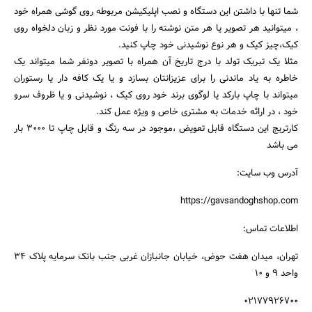
شما تنها با داشتن این دستگاه و نصب اپلیکیشن مربوطه روی گوشی همراه خود
، میتوانید هر تصویر یا هر متن نوشته را با فونت مورد نظر و زبان دلخواه روی
کیک،چیز کیک و هر نوع نوشیدنی خود چاپ کنید.
مثلا یک تبریک تولد با درج تاریخ آن همراه با تصویر دونفر شما میتواند یک
خاطره به یاد ماندنی را برای عزیزانتان بسازد و یا یک کافه دار یا رستوران
میتواند با چاپ بارکد یا لوگوی برند خود روی کیک ، نوشیدنی و یا ظروف سرو
خود ، در ارائه خدمات به مشتری خاص و ویژه عمل کند.
جستجو
کارتریج این دستگاه قابل تعویض ،موجود در سه رنگ و قابل چاپ تا 3000 بار
می باشد
آدرس وب سایت:
https://gavsandoghshop.com
اطلاعات تماس:
تهران، میدان هفت حوض، خیابان جانبازان غربی جنب بانک سرمایه پلاک 34
واحد 9 و 10
02177926700