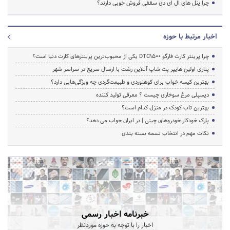
چرا پنل های ال ای دی سقفی فروش خوبی دارند؟
اخبار مرتبط با حوزه
چرا پرینتر کارت فارگو DTC1500 یکی از محبوب‌ترین پرینترهای کارت دنیا است؟
پتاری اولین هایپر پت شاپ آنلاین رشت با ارسال سریع در سراسر شهر
بهترین کیسه خواب برای کوهنوردی و طبیعت‌گردی چه ویژگی‌هایی دارد؟
دیسپلی مرغ سوخاری چیست ؟ معرفی تولید کننده
بهترین تاب کودک در منزل کدام است؟
پارک خودکار خودروهای چینی | در ایران جواب می دهد؟
نکات مهم در انتخاب تسمه بسته بندی
خبرنامه اخبار رسمی
اخبار را با توجه به حوزه موردنظر