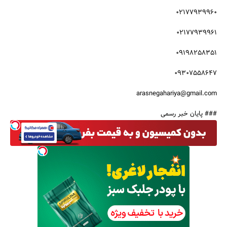
02177939960
02177939961
09198258351
09307558647
arasnegahariya@gmail.com
### پایان خبر رسمی