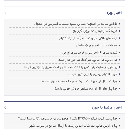
اخبار ویژه
طراحی سایت در اصفهان بهترین شیوه تبلیغات اینترنتی در اصفهان
فروشگاه اینترنتی کشاورزی اگری راز
ایده های طلایی برای کسب درآمد از اینستاگرام
خدمات سایت انجام پروژه ماهان
قیمت سرور HP/بررسی و خرید سرور اچ پی
هر زبانی، هر زمانی، هر کجا، هر جور که راحتید!
رونمایی از سایت بلوباکس با هدف خدمات پرداخت سریع با نازلترین قیمت
خرید تلگرام پرمیوم با ارزان ترین قیمت
چرا لامپ ال ای دی از لامپ رشته‌ای و کم مصرف بهتر است؟
چرا پنل های ال ای دی سقفی فروش خوبی دارند؟
اخبار مرتبط با حوزه
چرا پرینتر کارت فارگو DTC1500 یکی از محبوب‌ترین پرینترهای کارت دنیا است؟
پتاری اولین هایپر پت شاپ آنلاین رشت با ارسال سریع در سراسر شهر