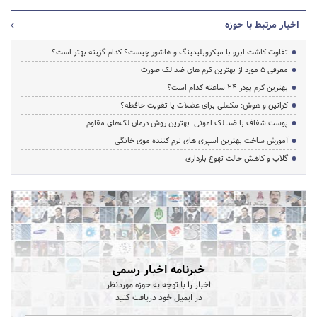
اخبار مرتبط با حوزه
تفاوت کاشت ابرو با میکروبلیدینگ و هاشور چیست؟ کدام گزینه بهتر است؟
معرفی 5 مورد از بهترین کرم های ضد لک صورت
بهترین کرم پودر 24 ساعته کدام است؟
کراتین و هوش: مکملی برای عضلات یا تقویت حافظه؟
پوست شفاف با ضد لک امونی: بهترین روش درمان لک‌های مقاوم
آموزش ساخت بهترین اسپری های نرم‌ کننده موی خانگی
گلاب و کاهش حالت تهوع بارداری
خبرنامه اخبار رسمی
اخبار را با توجه به حوزه موردنظر
در ایمیل خود دریافت کنید