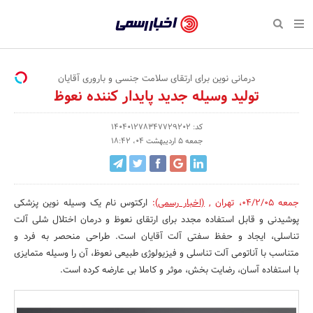
بازگشت
بازگشت
بازگشت
بازگشت
بازگشت
بازگشت
بازگشت
اخبار
رسمی
صفحه نخست پایگاه خبری
صفحه نخست ورزش
صفحه نخست رویداد
صفحه نخست فرهنگی
صفحه نخست اقتصادی
صفحه نخست اجتماعی
صفحه نخست سبک زندگی
-
اقتصادی
رسانه‌ها
تجارت و بازار
علم و آموزش
تازه‌های ورزش
حراج و تخفیف
سلامت و زیبایی
درمانی نوین برای ارتقای سلامت جنسی و باروری آقایان
اخبار
تولید وسیله جدید پایدار کننده نعوظ
اجتماعی
نشریات و کتاب
بهداشت و درمان
مکان‌های ورزشی
کارآفرینی و استارتاپ
روانشناسی و موفقیت
جشنواره، نمایشگاه و هما
تایید
کد: 140401278347729202
شده
فرهنگی
مد و لباس
سینما و تئاتر
شهر و جامعه
تجهیزات ورزشی
مسابقه و فراخوان
نفت، انرژی و صنایع وابسته
جمعه 5 اردیبهشت 04، 18:42
شرکت‌ها،
ورزش
موسیقی
باشگاه‌ها
حقوقی و قانون
سرگرمی و تفریح
تجارت الکترونیک و فناوری 
سازمان‌ها
جمعه 04/2/05
،
تهران
,
(اخبار رسمی)
:
ارکتوس نام یک وسیله نوین پزشکی
سبک زندگی
صنعت و تولید
هنرهای تجسمی
دکوراسیون و منزل
گردشگری و میراث فرهنگی
و
پوشیدنی و قابل استفاده مجدد برای ارتقای نعوظ و درمان اختلال شلی آلت
روابط
تناسلی، ایجاد و حفظ سفتی آلت آقایان است. طراحی منحصر به فرد و
رویداد
صنایع دستی
محیط زیست
کسب و کار و خرده فروشی
متناسب با آناتومی آلت تناسلی و فیزیولوژی طبیعی نعوظ، آن را وسیله متمایزی
عمومی‌ها
تبلیغات و روابط عمومی
صنایع غذایی و کشاورزی
با استفاده آسان، رضایت بخش، موثر و کاملا بی عارضه کرده است.
کار و استخدام