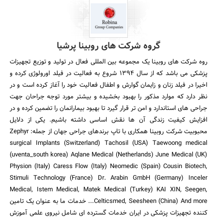
گروه شرکت های روبینا پرشیا
روه شرکت های روبینا یک مجموعه بین المللی فعال در تولید و توزیع تجهیزات
پزشکی می باشد که از سال ۱۳۹۴ شروع به فعالیت در فیلد اورولوژی کرده و
اخیرا در فیلد زنان و زایمان گوارش و اطفال فعالیت خود را آغاز کرده است و در
نظر دارد که موارد مذکور را بهبود بخشیده و بیشتر مورد توجه جراحان جهت
جراحی های استاندارد و امن تر قرار گیرد تا بهبود بیمارانمان را تضمین کرده و در
افزایش کیفیت زندگی آن ها نقش اساسی داشته باشیم. یکی از دلایل
محبوبیت شرکت روبینا همکاری با تاپ برندهای جراحی جهان از جمله: Zephyr
surgical Implants (Switzerland) Tachosil (USA) Taewoong medical
(uventa_south korea) Aqlane Medical (Netherlands) June Medical (UK)
Physion (Italy) Caress Flow (Italy) Neomedic (Spain) Cousin Biotech,
Stimuli Technology (France) Dr. Arabin GmbH (Germany) Inceler
Medical, Istem Medical, Matek Medical (Turkey) KAI XIN, Seegen,
Celticsmed, Seesheen (China) And more... خدمات ما به عنوان یک تامین
کننده تجهیزات پزشکی در ایران خدمات گسترده ای شامل نیروی علمی آموزش