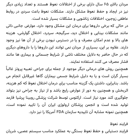
مردان بالای 65 سال دارای برخی از اختلالات نعوظ هستند و تعداد زیادی دیگر
نیز در ایجاد و حفظ نعوظ مشکل دارند. مشکلات نعوظ باعث سردی در روابط
عاطفی زوجین، اختلافات زناشویی و مشکلات بسیار شده است.
در حالی که برخی داروها برای درمان این مشکل وجود دارد، عوارض جانبی ذاتی
مانند مشکلات بینایی و اختلال دید، سرگیجه، سردرد، اختلال گوارشی، هزینه
های بالا و عدم امکان مصرف و یا در دسترس نبودن برخی از آن ها نیز وجود
دارند. علاوه بر این، بسیاری از مردان نمی توانند این داروها را با داروهای دیگری
که در حال حاضر به دلایل مختلف ناشی از شرایط جسمانی و بیماری ها مانند
فشار مصرف می کنند استفاده نمایند.
همچنین روش های درمانی دیگر موجود از جمله برای جراحی تعبیه پروتز غالباً
بسیار گران است و یا به دلیل شرایط جسمی بیماران گاها غیرقابل انجام می
باشد. بنابراین، داشتن یک گزینه مناسب برای درمان اختلال نعوظ که کم هزینه،
اثربخش و همچنین به دور از عوارض رایج باشد و از نیاز به جراحی نیز بتواند
جلوگیری کند مورد نیاز است. ارکتوس توسط شرکت پزشکی روبینا پرشیا فارمد
تولید شده است و انجمن پزشکان ارولوژی ایران آن را تایید نموده است،
همچنین نمونه مشابه آن تاییدیه سازمان FDA آمریکا را نیز دارد.
فرایند نعوظ
فرایند دستیابی و حفظ نعوظ بستگی به عملکرد مناسب سیستم عصبی، شریان
جستجو