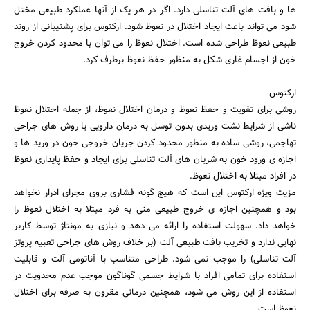
ها و بافت های آلت تناسلی دارد. اگر در هر یک از آنها عملکرد طبیعی مختل
شود می تواند باعث ایجاد اختلال در نعوظ شود. ارکتوس برای پشتیبانی از روند
طبیعی نعوظ طراحی شده است. اختلال نعوظ را می توان با محدود کردن خروج
خون از اجسام غاری شکل به منظور حفظ نعوظ برطرف کرد.
ارکتوس
روشی برای تقویت و حفظ نعوظ و درمان اختلال نعوظ، از جمله اختلال نعوظ
ناشی از شرایط نشت وریدی بدون توسل به درمان دارویی یا روش های جراحی
تهاجمی، روشی ساده به منظور محدود کردن جریان خروجی خون در ورید ها و
اجازه ی ورود خون به شریان های آلت تناسلی برای ایجاد و حفظ پایداری نعوظ
در افراد مبتلا به اختلال نعوظ.
مزیت ویژه ارکتوس این است که هیچ گونه فشاری بروی مجرای ادرار نخواهد
بود و همچنین اجازه ی خروج طبیعی منی به فرد مبتلا به اختلال نعوظ را
خواهد داد. سهولت استفاده را ارائه می دهد و نیازی به مونتاژ توسط کاربر
نهایی ندارد و تخریب بافت طبیعی آلت (بر خلاف روش های جراحی تعبیه پروتز
آلت تناسلی) را موجب نمی شود. طراحی متناسب با آناتومی آلت و قابلیت
استفاده برای تمامی افراد با شرایط جسمی گوناگون موجب عدم محدویت در
استفاده از این روش می شود، همچنین درمانی مقرون به صرفه برای اختلال
نعوظ است.