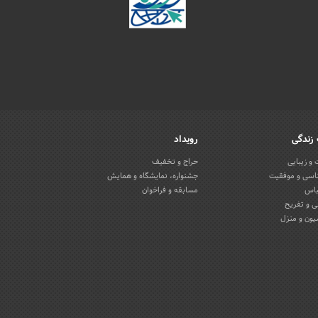
زندگی
رویداد
و زیبایی
حراج و تخفیف
اسی و موفقیت
جشنواره، نمایشگاه و همایش
باس
مسابقه و فراخوان
 و تفریح
یون و منزل