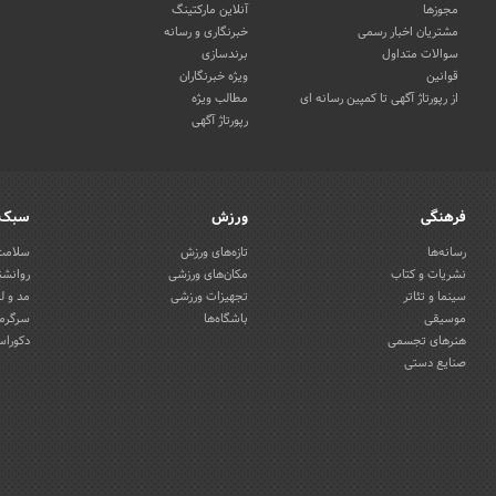
مجوزها
آنلاین مارکتینگ
مشتریان اخبار رسمی
خبرنگاری و رسانه
سوالات متداول
برندسازی
قوانین
ویژه خبرنگاران
از رپورتاژ آگهی تا کمپین رسانه ای
مطالب ویژه
رپورتاژ آگهی
فرهنگی
ورزش
سبک 
رسانه‌ها
تازه‌های ورزش
سلامت 
نشریات و کتاب
مکان‌های ورزشی
روانشن
سینما و تئاتر
تجهیزات ورزشی
مد و ل
موسیقی
باشگاه‌ها
سرگرمی
هنرهای تجسمی
دکوراس
صنایع دستی