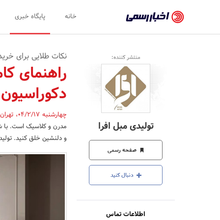
اخبار
خانه
پایگاه خبری
رسمی
-
نکات طلایی برای خری
منتشر کننده:
اخبار
راهنمای کا
تایید
دکوراسیون
شده
شرکت‌ها،
چهارشنبه 04/2/17
،
تهران
تولیدی مبل افرا
مدرن و کلاسیک است. با ش
سازمان‌ها
و دلنشین خلق کنید. تولید
و
صفحه رسمی
روابط
دنبال کنید
عمومی‌ها
اطلاعات تماس