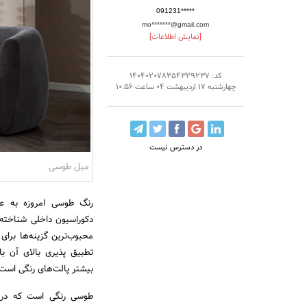
091231*****
mo*******@gmail.com
[نمایش اطلاعات]
کد: 140402078354329237
چهارشنبه 17 اردیبهشت 04 ساعت 10:56
در دسترس نیست
مبل طوسی
رنگ طوسی امروزه به عن
دکوراسیون داخلی شناخته
محبوب‌ترین گزینه‌ها برا
تطبیق پذیری بالای آن با
بیشتر پالت‌های رنگی است
طوسی رنگی است که در 