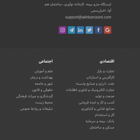
ایستگاه مترو بیمه، کارخانه نوآوری، ساختمان هم
آوا، اخباررسمی
support@akhbarrasmi.com
اقتصادی
اجتماعی
تجارت و بازار
علم و آموزش
کارآفرینی و استارتاپ
بهداشت و درمان
نفت، انرژی و صنایع وابسته
شهر و جامعه
تجارت الکترونیک و فناوری اطلاعات
حقوقی و قانون
صنعت و تولید
گردشگری و میراث فرهنگی
کسب و کار و خرده فروشی
محیط زیست
صنایع غذایی و کشاورزی
تبلیغات و روابط عمومی
کار و استخدام
بانک، بیمه و سرمایه
مسکن و ساختمان